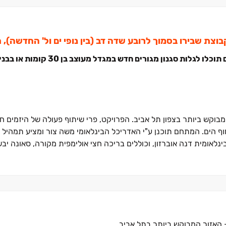
קרה ברובע המבוקש ביותר בצפון תל אביב. הפרויקט, פרי שיתוף פעולה של היזמים חן
חוף הים. המתחם תוכנן ע"י האדריכל הבינלאומי משה צור ומציע תמהיל 
כננו על ידי האדריכלית הבינלאומית דנה אוברזון, וכוללים בריכה חצי אולימפית מקורה, סאו
 תוואי הקו הירוק של הרכבת הקלה, מה שמבטיח נגישות מקסימלית לכ
 וכולל דירות ‏2‏-‏5 חד', לופטים ופנטהאוזים יחידים במינם המשקיפים לקו הרקיע של תל אביב ולים. זו
בישראל.
– האזור המבוקש ביותר בתל אביב.