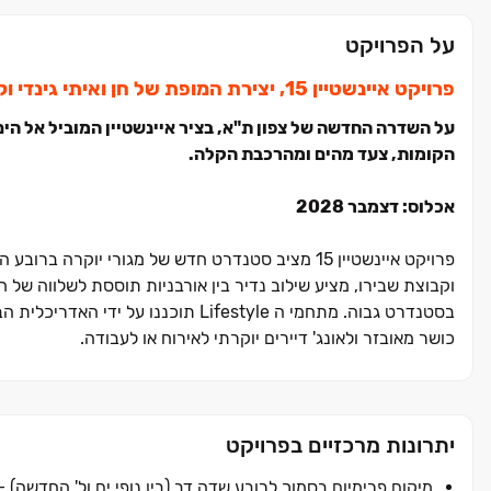
על הפרויקט
פרויקט איינשטיין ‏15, יצירת המופת של חן ואיתי גינדי וקבוצת שבירו בסמוך לרובע שדה דב (בין נופי ים ול' החדשה), תל אביב.
הקומות, צעד מהים ומהרכבת הקלה.
אכלוס: דצמבר ‏2028
פרויקט איינשטיין ‏15 מציב סטנדרט חדש של מגורי יו
וקבוצת שבירו, מציע שילוב נדיר בין אורבניות תוססת לשלווה של 
בסטנדרט גבוה. מתחמי ה Lifestyle תו
כושר מאובזר ולאונג' דיירים יוקרתי לאירוח או לעבודה.
המתחם נהנה ממיקום אסטרטגי ברחוב איינשטיין המחודש, ממש על
תמהיל הדירות בפרויקט מגוון
להשקעה או מגורים באחד האזורים המתפתחים והיוקרתיים ביותר 
יתרונות מרכזיים בפרויקט
מיקום פרימיום בסמוך לרובע שדה דב (בין נופי ים ול' החדשה) 