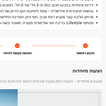
דירות מיוחדות בתכנון חכם, החל מ-2 חד' ועד 5 חד', לופטים מרהיבים ופנטהאוזים עוצרי נשימה.
נגישות תחבורתית אידיאלית – צמוד לתחנות הקו הירוק של ה
מרחק הליכה קצר מקניון רמת אביב, חוף הים, המרינה החדשה
מתחמי Lifestyle: בריכה חצי אולימפית מקורה, סאונה יבשה ורטובה, חדר כושר מאובזר ולאונג' דיירים יוקרתי
תכנון ראשוני
הוגשה בקשה להיתר
הצעות מיוחדות
מבצעים מיוחדים – הצעות לזמן מוגבל שיכולות להפוך את חלום הבי