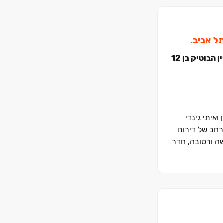
על השדרה החדשה של צפון ת"א, בציר איינשטיין המוביל אל הים תוכלו לגלות סגנון מגורים חדש במגדל מעוצב בן ‏30 קומות או בבניין הבוטיק בן ‏12
 ואיתי גינדי
רחב של דירות
נה יבשה ורטובה, חדר
ל חלקי העיר.
הי הזדמנות חד פעמית