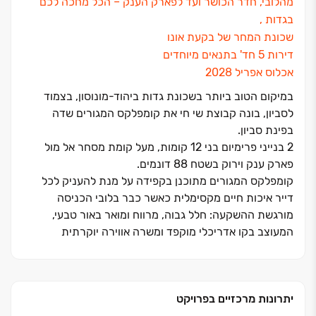
מהלובי, חדר הכושר ועד לפארק הענק ‏– הכל מחכה לכם
בגדות ,
שכונת המחר של בקעת אונו
דירות ‏5 חד' בתנאים מיוחדים
אכלוס אפריל ‏2028
במיקום הטוב ביותר בשכונת גדות ביהוד‏-מונוסון, בצמוד
לסביון, בונה קבוצת שי חי את קומפלקס המגורים שדה
בפינת סביון.
‏2 בנייני פרימיום בני ‏12 קומות, מעל קומת מסחר אל מול
פארק ענק וירוק בשטח ‏88 דונמים.
קומפלקס המגורים מתוכנן בקפידה על מנת להעניק לכל
דייר איכות חיים מקסימלית כאשר כבר בלובי הכניסה
מורגשת ההשקעה: חלל גבוה, מרווח ומואר באור טבעי,
המעוצב בקו אדריכלי מוקפד ומשרה אווירה יוקרתית
ומזמינה.
"שדה בפינת סביון" לא מסתפק רק בדירות איכותיות ‏– אלא
יוצר קהילה.
יתרונות מרכזיים בפרויקט
הפרויקט כולל: לאונג' דיירים מפנק, פינות עבודה מעוצבות,