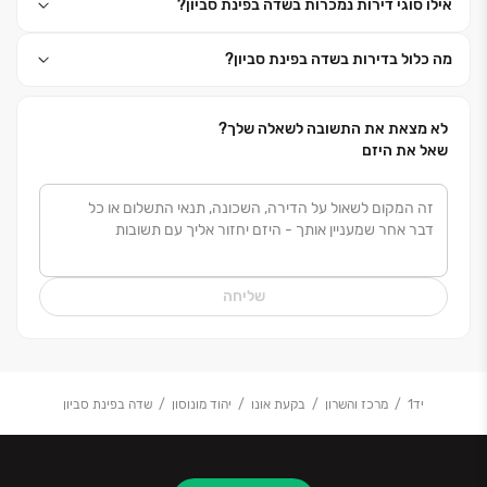
אילו סוגי דירות נמכרות בשדה בפינת סביון?
- מלונאות ובתי אבות
מה כלול בדירות בשדה בפינת סביון?
- מסחר משרדים ותעשייה
לא מצאת את התשובה לשאלה שלך?
שאל את היזם
הקבוצה פעילה בפריסה ארצית והיא מתכננת ובונה אלפי
יחידות דיור. מוניטין הקבוצה נבנה לאורך שנים על ערכי
היושרה והמצוינות והניסיון המקצועי העשיר מאפשר לספק
ללקוחותינו סטנדרט בנייה מתקדם ובלתי מתפשר תוך
שימת דגש על שירות ואיכות עמידה בזמנים והצבת הלקוח
שליחה
בראש סדר העדיפויות. שילוב של חזון, ערכים, ניהול מקצועי
ואיתנות פיננסית הפכו את הקבוצה למובילה בתחומה.
יד1
מרכז והשרון
בקעת אונו
יהוד מונוסון
שדה בפינת סביון