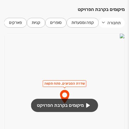
אלומיניום, דלתות וחלונות
מיקומים בקרבת הפרויקט
דלת בטחון דקורטיבית בכניסה לדירה
דלתות פנים איכותיות עם משקוף ישר בהלבשה רחבה
קפה ומסעדות
סופרים
קניות
פארקים
תחבורה
כנף דלת עץ נוספת לדלת ממ"ד
חלונות אלומיניום כולל זיגוג בידודית (כפול)
הפעלה חשמלית בתריסי גלילה
שדרת הסביונים, פתח תקווה
מיקומים בקרבת הפרויקט