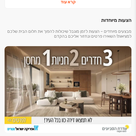
קרא עוד
בניין
הצעות מיוחדות
חניון תת קרקעי משותף לכל מגרש
פיתוח המגרש ע"י אדריכל נוף בשילוב גינות קונספט
מבצעים מיוחדים – הצעות לזמן מוגבל שיכולות להפוך את חלום הבית שלכם
למציאות! השאירו פרטים ונחזור אליכם בהקדם
חשמל ותקשורת
6 חיבורי חשמל בקיר הסלון והכנה לנקודת ריכוז ל-T.V
הכנה להתקנת בית חכם אלחוטי
אביזרי חשמל איכותיים
חדרי רחצה / כלים סניטריים
ארון רחצה הכולל כיור אינטגראלי
אסלות תלויות
חיפוי קרמיקה בחדרי רחצה עד לגובה כ-2 מ' במבחר
גוונים