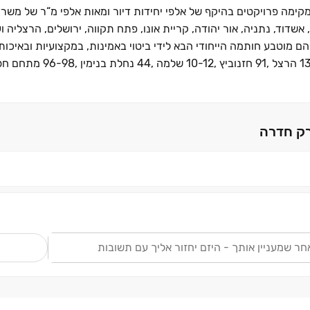
ומקימה פרויקטים בהיקף של אלפי יחידות דיור ומאות אלפי מ“ר של משר
אשדוד, נתניה, אור יהודה, קריית אונו, פתח תקווה, ירושלים, הרצליה ו
הם מוטבע חותמה הייחודי הבא לידי ביטוי באמינות, במקצועיות ובאיכו
בין הפרויקטים של הקבוצה בתל אביב: מתחם קרן, הרצל ,6-138
יח“ד באשדוד, 588 יח“ד ברמת 
רק חדרה
ש