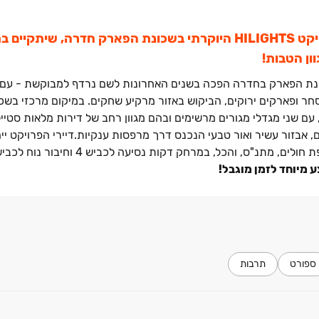
קבוצת יובלים מזמינה אתכם לאירוע מכירות מיוחד בפרויקט HILIGHTS היוקרתי בשכונת הפארק חדרה,
ת הפארק בחדרה הפכה בשנים האחרונות לשם נרדף למבוקשת ‏- עם ב
סחר ופארקים ירוקים, הביקוש באזור מרקיע שחקים. במיקום מרכזי בשכ
תיד להיות מהיפים באזור, עם שני מגדלי מגורים מרשימים ובהם מגוון רחב של דירות מלאות ס
 אבזור עשיר ואור טבעי הנכנס דרך מרפסות ענקיות.דיירי הפרויקט ייה
נ"ס, והכל, במרחק דקות נסיעה לכביש ‏4 וחיבור נוח לכביש ‏9.
 מיוחד לזמן מוגבל!
ספורט
תרבות