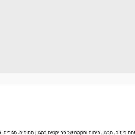
לים פועלת בענף הנדל“ן בישראל מאז שנת 2000 ומתמחה בייזום, תכנון, פיתוח והקמה של פרויקטים במגוון תחומים: מ