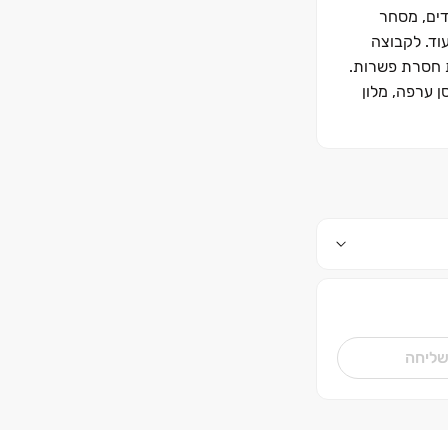
דים, מסחר
עוד. לקבוצה
ת חסרת פשרות.
13 הרצל ,91 חזנוביץ ,10-12 שלמה ,44 נחלת בנימין ,96-98 מתחם חסן ערפה, מלון
דריסקו ופרויקטים נוספים ברחובות יהודה הלוי, החרש, המשנה ושכונת בבלי. בנוסף, יזמה הקבוצה בניית 656 יח“ד באור יהודה, 872 יח“ד בנתניה, 890
השרון, 312 יח“ד ברמת גן, 170 יח“ד בפתח תקווה, 172 יח“ד בהוד השרון, 830 יח“ד בכפר סבא, 187 יח“ד בקריית אונו ו-
ליחה