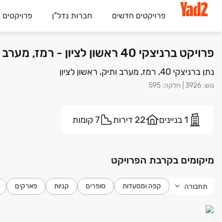
פרויקטים חדשים
חברות נדל"ן
פרויקטים 
פרויקט ברניצקי 40 ראשון לציון - רמז, מערב ותיק, ראשון לציון | מ.י. יזמות לחיזוק והשבחת מבנים בע"מ
נתן ברניצקי 40, רמז, מערב ותיק, ראשון לציון
גוש
:
3926
|
חלקה
:
595
1 בניינים
22 דירות
7 קומות
מיקומים בקרבת הפרויקט
קפה ומסעדות
סופרים
קניות
פארקים
תחבורה