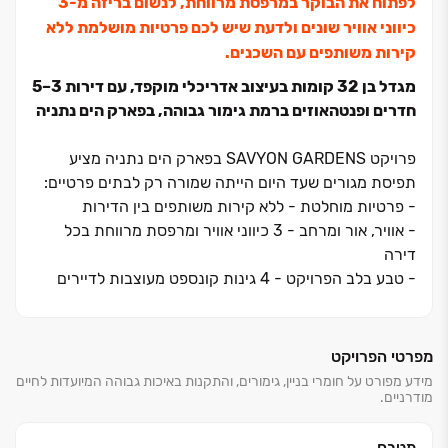
לפתוח את הבוקר במרפסת מרווחת, לנשום בריזה מ‏-3
כיווני אוויר שונים ולדעת שיש לכם פרטיות מושלמת ללא
קירות משותפים עם השכנים.
מגדל בן 32 קומות בעיצוב אדריכלי מוקפד, עם דירות 3–5
חדרים ופנטהאוזים ברמת גימור גבוהה, בפארק הים נתניה
פרויקט
SAVYON GARDENS
בפארק הים נתניה מציע
תפיסת מגורים שעד היום הייתה שמורה רק לבתים פרטיים:
-
פרטיות מוחלטת - ללא קירות משותפים בין הדירות
-
אוויר, אור ומרחב - 3 כיווני אוויר ומרפסת מרווחת בכל
דירה
-
טבע בלב הפרויקט - 4 גינות קונספט מעוצבות לדיירים
בלבד
הגיע הזמן לעבור לאיכות החיים שמגיעה לכם.
מפרטי הפרויקט
פרויקט
סביון גארדנס
מבית אפריקה ישראל מגורים מציב
מידע מפורט על חומרי בניין, גימורים, והתקנות באיכות גבוהה המיועדות לחיים
מודרניים.
סטנדרט חדש של יוקרה ואיכות בלב שכונת
פארק הים
בנתניה
. השכונה החדשה נחשבת לאחת מעתודות המגורים
המבוקשות ביותר בשרון, בזכות השילוב המושלם בין קרבה
מטבח