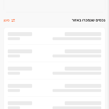
ארונות מטבח איכותיים, סגירה שקטה, יחידת BUILT- IN
וקלפה
נכסים שנמכרו באזור
סינון