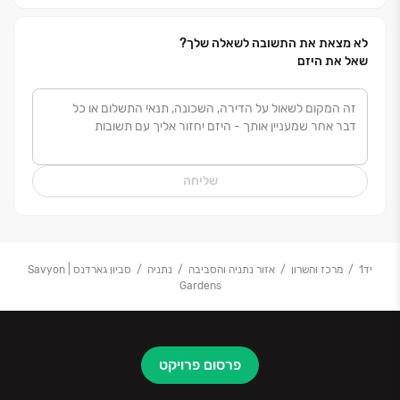
לא מצאת את התשובה לשאלה שלך?
שאל את היזם
שליחה
יד1
מרכז והשרון
אזור נתניה והסביבה
נתניה
סביון גארדנס | Savyon
Gardens
פרסום פרויקט