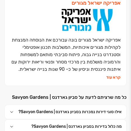
אפריקה ישראל מגורים
אפריקה ישראל מגורים בונה עבורכם את הנוסחה המנצחת
לקהילות מגורים איכותיות, המשלבות תכנון אופטימלי
וסטנדרט בנייה גבוה, פיתוח סביבתי מותאם למשפחות
והרמוניה מושלמת בין מרכזי מסחר ופנאי וריאות ירוקות עם
איתנות פיננסית וניסיון של כ‏– ‏90 שנות בנייה ישראלית.
אנחנו נבנה את העתיד שלכם וניתן לכם מענה בכל עולמות
קרא עוד
הבינוי: התחדשות עירונית, פינוי בינוי, מגורי יוקרה, דיור
להשכרה לטווח ארוך ונכסים מניבים
.
כל מה שרציתם לדעת על סביון גארדנס | Savyon Gardens
כי אפריקה ישראל מגורים זה בית לחיים
.
אילו סוגי דירות נמכרות בסביון גארדנס | Savyon Gardens?
מה כלול בדירות בסביון גארדנס | Savyon Gardens?