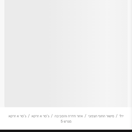
יד1
מישור החוף הצפוני
אזור חדרה והסביבה
ג'סר א זרקא
ג'סר א זרקא
מגרש 5