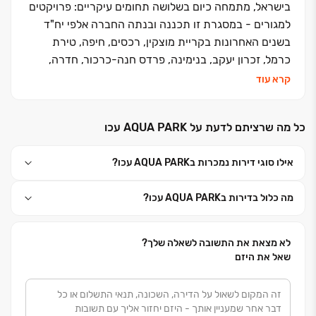
בישראל, מתמחה כיום בשלושה תחומים עיקריים: פרויקטים
למגורים - במסגרת זו תכננה ובנתה החברה אלפי יח"ד
בשנים האחרונות בקריית מוצקין, רכסים, חיפה, טירת
כרמל, זכרון יעקב, בנימינה, פרדס חנה-כרכור, חדרה,
רעננה, תל אביב-יפו, ראש העין, קריית גת, גדרה, רמלה,
קרא עוד
אילת ועוד. פרויקטים עתידיים - צפת, אור עקיבא, נתניה,
חבצלת השרון, עכו מזרח, אשדוד פארק לכיש, אילת שדה
כל מה שרציתם לדעת על AQUA PARK עכו
תעופה ועוד. מתחמי מסחר/נכסים מניבים - בבעלות
החברה מתחמי קניות, מסחר, משרדים, בתי אבות סיעודיים
אילו סוגי דירות נמכרות בAQUA PARK עכו?
ומתחמי לוגיסטיקה. התחדשות עירונית - החברה שותפה
כיום במספר מיזמי התחדשות עירונית בחיפה, טירת כרמל,
מה כלול בדירות בAQUA PARK עכו?
זכרון יעקב, חדרה, ת״א-יפו. ראשיתה של החברה בתחילת
שנות ה- 80 , כחברה למוצרי בניין ועבודות עפר, הקיימת
עד היום. עם הקמתה של החברה לבניין בשנת 2004 ,
לא מצאת את התשובה לשאלה שלך?
החלה בביצוע פרויקטים לבניה פרטית באזור חדרה ויישובי
שאל את היזם
הסביבה. מכאן צמחה והתפתחה לתכנונם ובנייתם של
פרויקטים גדולים למגורים. הקו הייחודי, העיצוב המוקפד,
היחס האישי, התכנון חסר הפשרות והביצוע האיכותי -