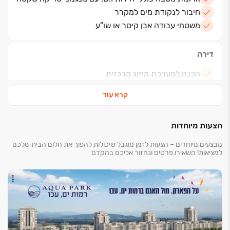
חיבור לנקודת מים למקרר
משטחי עבודה אבן קיסר או שו"ע
דירה
הכנה למערכת מיזוג מרכזית
תריסים חשמליים בסלון וחדרי השינה (למעט ממ"ד)
קרא עוד
אינטרקום במעגל סגור עם מסך צבעוני
ריצוף גרניט פורצלן במידות 80/80 במבחר סדרות
וגוונים
הצעות מיוחדות
הכנה לחימום מים בגז
מבצעים מיוחדים – הצעות לזמן מוגבל שיכולות להפוך את חלום הבית שלכם
חימום מים סולארי/ משאבת חום
למציאות! השאירו פרטים ונחזור אליכם בהקדם
שקע חשמל וברז מים במרפסת שמש
דלת בטחון מעוצבת במבחר גוונים פנדור או שו"ע
מפסק מחליף בחדרי שינה
נקודות טלוויזיה, טלפון והכנה לתקשורת מחשבים בכל
חדר
מרפסת שמש הכוללת מעקות אלומיניום מזוגג בשילוב
זכוכית