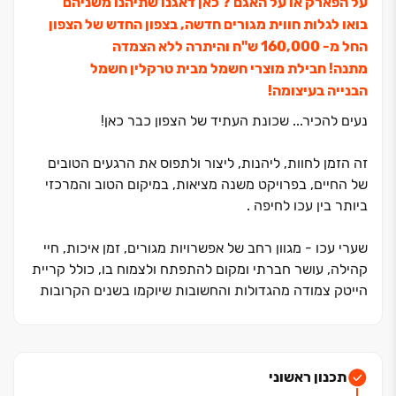
על הפארק או על האגם ? כאן דאגנו שתיהנו משניהם
בואו לגלות חווית מגורים חדשה, בצפון החדש של הצפון
החל מ‏- ‏160,000 ש"ח והיתרה ללא הצמדה
מתנה! חבילת מוצרי חשמל מבית טרקלין חשמל
הבנייה בעיצומה!
נעים להכיר... שכונת העתיד של הצפון כבר כאן!
זה הזמן לחוות, ליהנות, ליצור ולתפוס את הרגעים הטובים
של החיים, בפרויקט משנה מציאות, במיקום הטוב והמרכזי
ביותר בין עכו לחיפה .
שערי עכו - מגוון רחב של אפשרויות מגורים, זמן איכות, חיי
קהילה, עושר חברתי ומקום להתפתח ולצמוח בו, כולל קריית
הייטק צמודה מהגדולות והחשובות שיוקמו בשנים הקרובות
בישראל. לצד כל אלה יוקמו מתחמי חינוך למצוינות,
היכל תרבות ומתחמי פנאי, מרכזי מסחר ובילוי. מתחם
המגורים החדש, שנבנה ע"י חברת עמרם אברהם, מחברות
תכנון ראשוני