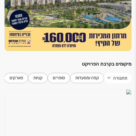
חשמל תלת פאזי
מערכת חשמל - בית חכם - לשליטה בחלל המגורים
חלונות בעלי זכוכית בידודית / טריפלקס בסלון וחדרי
השינה
בניין
מחסן פרטי בחניון תת קרקעי
לובי בעיצוב מודרני ויוקרתי
מיקומים בקרבת הפרויקט
מעליות מפוארות ומהירות בשילוב נירוסטה ומראות
בניה ירוקה לפי תקן 5281
קפה ומסעדות
סופרים
קניות
פארקים
תחבורה
חניון תת קרקעי רחב ידיים
הכנה בבניין למערכת הטענה לרכבים חשמליים
פיתוח סביבתי ייחודי ושטחים ירוקים
מועדון דיירים רב תכליתי
אסלות תלויות עם מנגנון הדחה סמוי