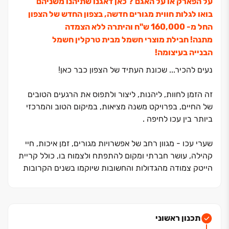
על הפארק או על האגם ? כאן דאגנו שתיהנו משניהם
בואו לגלות חווית מגורים חדשה, בצפון החדש של הצפון
החל מ‏- ‏160,000 ש"ח והיתרה ללא הצמדה
מתנה! חבילת מוצרי חשמל מבית טרקלין חשמל
הבנייה בעיצומה!
נעים להכיר... שכונת העתיד של הצפון כבר כאן!
זה הזמן לחוות, ליהנות, ליצור ולתפוס את הרגעים הטובים
של החיים, בפרויקט משנה מציאות, במיקום הטוב והמרכזי
ביותר בין עכו לחיפה .
שערי עכו - מגוון רחב של אפשרויות מגורים, זמן איכות, חיי
קהילה, עושר חברתי ומקום להתפתח ולצמוח בו, כולל קריית
הייטק צמודה מהגדולות והחשובות שיוקמו בשנים הקרובות
בישראל. לצד כל אלה יוקמו מתחמי חינוך למצוינות,
היכל תרבות ומתחמי פנאי, מרכזי מסחר ובילוי. מתחם
המגורים החדש, שנבנה ע"י חברת עמרם אברהם, מחברות
תכנון ראשוני