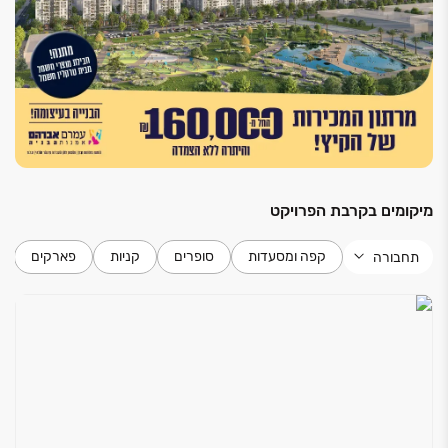
חשמל תלת פאזי
מערכת חשמל - בית חכם - לשליטה בחלל המגורים
חלונות בעלי זכוכית בידודית / טריפלקס בסלון וחדרי
השינה
בניין
מחסן פרטי בחניון תת קרקעי
לובי בעיצוב מודרני ויוקרתי
מיקומים בקרבת הפרויקט
מעליות מפוארות ומהירות בשילוב נירוסטה ומראות
בניה ירוקה לפי תקן 5281
קפה ומסעדות
סופרים
קניות
פארקים
תחבורה
חניון תת קרקעי רחב ידיים
הכנה בבניין למערכת הטענה לרכבים חשמליים
פיתוח סביבתי ייחודי ושטחים ירוקים
מועדון דיירים רב תכליתי
אסלות תלויות עם מנגנון הדחה סמוי