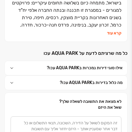
בישראל, מתמחה כיום בשלושה תחומים עיקריים: פרויקטים
למגורים - במסגרת זו תכננה ובנתה החברה אלפי יח"ד
בשנים האחרונות בקריית מוצקין, רכסים, חיפה, טירת
כרמל, זכרון יעקב, בנימינה, פרדס חנה-כרכור, חדרה,
רעננה, תל אביב-יפו, ראש העין, קריית גת, גדרה, רמלה,
קרא עוד
אילת ועוד. פרויקטים עתידיים - צפת, אור עקיבא, נתניה,
חבצלת השרון, עכו מזרח, אשדוד פארק לכיש, אילת שדה
כל מה שרציתם לדעת על AQUA PARK עכו
תעופה ועוד. מתחמי מסחר/נכסים מניבים - בבעלות
החברה מתחמי קניות, מסחר, משרדים, בתי אבות סיעודיים
אילו סוגי דירות נמכרות בAQUA PARK עכו?
ומתחמי לוגיסטיקה. התחדשות עירונית - החברה שותפה
כיום במספר מיזמי התחדשות עירונית בחיפה, טירת כרמל,
מה כלול בדירות בAQUA PARK עכו?
זכרון יעקב, חדרה, ת״א-יפו. ראשיתה של החברה בתחילת
שנות ה- 80 , כחברה למוצרי בניין ועבודות עפר, הקיימת
עד היום. עם הקמתה של החברה לבניין בשנת 2004 ,
לא מצאת את התשובה לשאלה שלך?
החלה בביצוע פרויקטים לבניה פרטית באזור חדרה ויישובי
שאל את היזם
הסביבה. מכאן צמחה והתפתחה לתכנונם ובנייתם של
פרויקטים גדולים למגורים. הקו הייחודי, העיצוב המוקפד,
היחס האישי, התכנון חסר הפשרות והביצוע האיכותי -