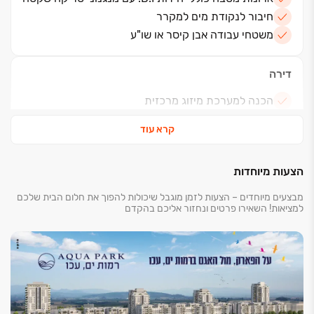
חיבור לנקודת מים למקרר
משטחי עבודה אבן קיסר או שו"ע
דירה
הכנה למערכת מיזוג מרכזית
תריסים חשמליים בסלון וחדרי השינה (למעט ממ"ד)
קרא עוד
אינטרקום במעגל סגור עם מסך צבעוני
ריצוף גרניט פורצלן במידות 80/80 במבחר סדרות
וגוונים
הצעות מיוחדות
הכנה לחימום מים בגז
מבצעים מיוחדים – הצעות לזמן מוגבל שיכולות להפוך את חלום הבית שלכם
חימום מים סולארי/ משאבת חום
למציאות! השאירו פרטים ונחזור אליכם בהקדם
שקע חשמל וברז מים במרפסת שמש
דלת בטחון מעוצבת במבחר גוונים פנדור או שו"ע
מפסק מחליף בחדרי שינה
נקודות טלוויזיה, טלפון והכנה לתקשורת מחשבים בכל
חדר
מרפסת שמש הכוללת מעקות אלומיניום מזוגג בשילוב
זכוכית