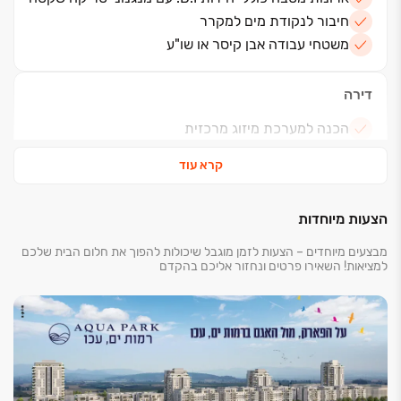
חיבור לנקודת מים למקרר
משטחי עבודה אבן קיסר או שו"ע
דירה
הכנה למערכת מיזוג מרכזית
תריסים חשמליים בסלון וחדרי השינה (למעט ממ"ד)
קרא עוד
אינטרקום במעגל סגור עם מסך צבעוני
ריצוף גרניט פורצלן במידות 80/80 במבחר סדרות
וגוונים
הצעות מיוחדות
הכנה לחימום מים בגז
מבצעים מיוחדים – הצעות לזמן מוגבל שיכולות להפוך את חלום הבית שלכם
חימום מים סולארי/ משאבת חום
למציאות! השאירו פרטים ונחזור אליכם בהקדם
שקע חשמל וברז מים במרפסת שמש
דלת בטחון מעוצבת במבחר גוונים פנדור או שו"ע
מפסק מחליף בחדרי שינה
נקודות טלוויזיה, טלפון והכנה לתקשורת מחשבים בכל
חדר
מרפסת שמש הכוללת מעקות אלומיניום מזוגג בשילוב
זכוכית