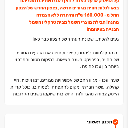
על הפארק או על האגם ? כאן דאגנו שתיהנו משניהם
בואו לגלות חווית מגורים חדשה, בצפון החדש של הצפון
החל מ‏- ‏160,000 ש"ח והיתרה ללא הצמדה
מתנה! חבילת מוצרי חשמל מבית טרקלין חשמל
הבנייה בעיצומה!
נעים להכיר... שכונת העתיד של הצפון כבר כאן!
זה הזמן לחוות, ליהנות, ליצור ולתפוס את הרגעים הטובים
של החיים, בפרויקט משנה מציאות, במיקום הטוב והמרכזי
ביותר בין עכו לחיפה .
שערי עכו - מגוון רחב של אפשרויות מגורים, זמן איכות, חיי
קהילה, עושר חברתי ומקום להתפתח ולצמוח בו, כולל קריית
הייטק צמודה מהגדולות והחשובות שיוקמו בשנים הקרובות
בישראל. לצד כל אלה יוקמו מתחמי חינוך למצוינות,
היכל תרבות ומתחמי פנאי, מרכזי מסחר ובילוי. מתחם
המגורים החדש, שנבנה ע"י חברת עמרם אברהם, מחברות
תכנון ראשוני