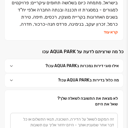
בישראל, מתמחה כיום בשלושה תחומים עיקריים: פרויקטים
למגורים - במסגרת זו תכננה ובנתה החברה אלפי יח"ד
בשנים האחרונות בקריית מוצקין, רכסים, חיפה, טירת
כרמל, זכרון יעקב, בנימינה, פרדס חנה-כרכור, חדרה,
רעננה, תל אביב-יפו, ראש העין, קריית גת, גדרה, רמלה,
קרא עוד
אילת ועוד. פרויקטים עתידיים - צפת, אור עקיבא, נתניה,
חבצלת השרון, עכו מזרח, אשדוד פארק לכיש, אילת שדה
כל מה שרציתם לדעת על AQUA PARK עכו
תעופה ועוד. מתחמי מסחר/נכסים מניבים - בבעלות
החברה מתחמי קניות, מסחר, משרדים, בתי אבות סיעודיים
אילו סוגי דירות נמכרות בAQUA PARK עכו?
ומתחמי לוגיסטיקה. התחדשות עירונית - החברה שותפה
כיום במספר מיזמי התחדשות עירונית בחיפה, טירת כרמל,
מה כלול בדירות בAQUA PARK עכו?
זכרון יעקב, חדרה, ת״א-יפו. ראשיתה של החברה בתחילת
שנות ה- 80 , כחברה למוצרי בניין ועבודות עפר, הקיימת
עד היום. עם הקמתה של החברה לבניין בשנת 2004 ,
לא מצאת את התשובה לשאלה שלך?
החלה בביצוע פרויקטים לבניה פרטית באזור חדרה ויישובי
שאל את היזם
הסביבה. מכאן צמחה והתפתחה לתכנונם ובנייתם של
פרויקטים גדולים למגורים. הקו הייחודי, העיצוב המוקפד,
היחס האישי, התכנון חסר הפשרות והביצוע האיכותי -