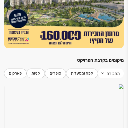
חשמל תלת פאזי
מערכת חשמל - בית חכם - לשליטה בחלל המגורים
חלונות בעלי זכוכית בידודית / טריפלקס בסלון וחדרי
השינה
בניין
מחסן פרטי בחניון תת קרקעי
לובי בעיצוב מודרני ויוקרתי
מיקומים בקרבת הפרויקט
מעליות מפוארות ומהירות בשילוב נירוסטה ומראות
בניה ירוקה לפי תקן 5281
קפה ומסעדות
סופרים
קניות
פארקים
תחבורה
חניון תת קרקעי רחב ידיים
הכנה בבניין למערכת הטענה לרכבים חשמליים
פיתוח סביבתי ייחודי ושטחים ירוקים
מועדון דיירים רב תכליתי
אסלות תלויות עם מנגנון הדחה סמוי