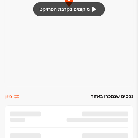
רטובים
מיקומים בקרבת הפרויקט
הכנה לרשתות בכל הדירה למעט ממ"ד ,חדרי רחצה
וחדר שירות
חיפוי קירות במבחר גדלים וגוונים לבחירה
ארון אינטגרלי באמבטיה מרכזית ובחדר רחצה הורים
נקודת חשמל מוגנת מים
הכנה לתנור חימום בחדרי הרחצה
נכסים שנמכרו באזור
סינון