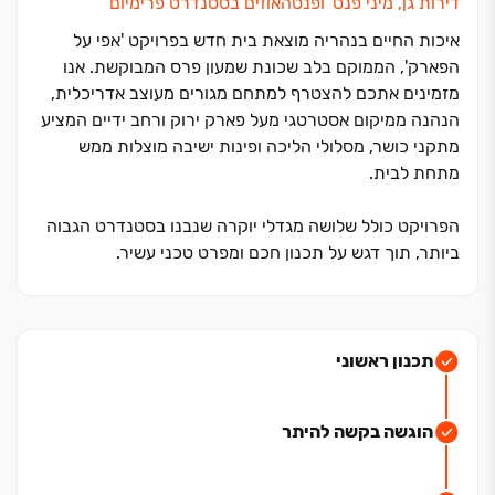
דירות גן, מיני פנט' ופנטהאוזים בסטנדרט פרימיום
איכות החיים בנהריה מוצאת בית חדש בפרויקט 'אפי על
הפארק', הממוקם בלב שכונת שמעון פרס המבוקשת. אנו
מזמינים אתכם להצטרף למתחם מגורים מעוצב אדריכלית,
הנהנה ממיקום אסטרטגי מעל פארק ירוק ורחב ידיים המציע
מתקני כושר, מסלולי הליכה ופינות ישיבה מוצלות ממש
מתחת לבית
.
הפרויקט כולל שלושה מגדלי יוקרה שנבנו בסטנדרט הגבוה
ביותר, תוך דגש על תכנון חכם ומפרט טכני עשיר.
לבחירתכם דירות גן יוקרתיות, מיני‏-פנטהאוזים ופנטהאוזים
מרהיבים הכוללים מרפסות רחבות הצופות לנוף הפתוח של
הפארק, כאשר מהקומות הגבוהות ניתן ליהנות גם מקו
הרקיע של הים
.
תכנון ראשוני
זהו השילוב המנצח בין חוויית המגורים של 'אפי קפיטל' לבין
הוגשה בקשה להיתר
השלווה והטבע של נהריה החדשה. לרוכשים מוצעים תנאי
תשלום גמישים ומותאמים אישית, כדי להבטיח מעבר חלק
ונוח לדירת החלומות הבאה שלכם
.