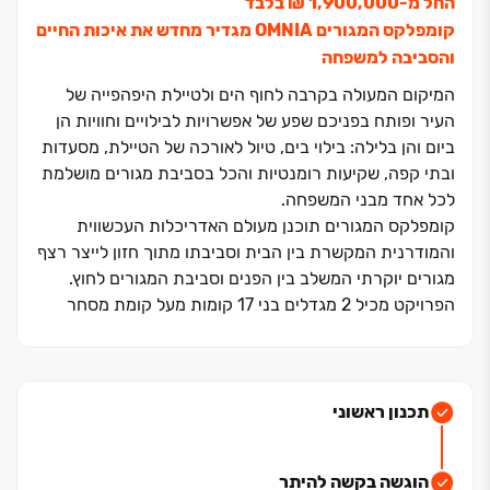
החל מ‏-‏1,900,000 ‏₪ בלבד
קומפלקס המגורים OMNIA מגדיר מחדש את איכות החיים
והסביבה למשפחה
המיקום המעולה בקרבה לחוף הים ולטיילת היפהפייה של
העיר ופותח בפניכם שפע של אפשרויות לבילויים וחוויות הן
ביום והן בלילה: בילוי בים, טיול לאורכה של הטיילת, מסעדות
ובתי קפה, שקיעות רומנטיות והכל בסביבת מגורים מושלמת
לכל אחד מבני המשפחה.
קומפלקס המגורים תוכנן מעולם האדריכלות העכשווית
והמודרנית המקשרת בין הבית וסביבתו מתוך חזון לייצר רצף
מגורים יוקרתי המשלב בין הפנים וסביבת המגורים לחוץ.
הפרויקט מכיל ‏2 מגדלים בני ‏17 קומות מעל קומת מסחר
מיוחדת ובה חנויות נוחות, מאפיות ובתי קפה, גלידרייה ועוד..
לשירות ולנוחות הדיירים. תמהיל הדירות תוכנן בקפידה ונותן
מענה לכל סוגי המשפחות עם מגוון של ‏4,5,6 חדרים, דירות
מיוחדות ופנטהאוזים עם נוף ים חלומי.
תכנון ראשוני
ייחודם של המגדלים הוא הגינות התלויות והעצומות
שמחברות ביניהם ויוצאות מתוך חדרי הדיירים ויהוו ערך
הוגשה בקשה להיתר
מוסף לדיירי הפרויקט. אתם תוכלו בסוף יום העבודה לשחק