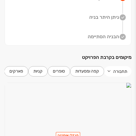
עם הילדים בגינה, לאכול גלידה עם חברים ולאסוף את מה
שאתם צריכים לארוחת הערב.
ניתן היתר בניה
חדרי הדיירים המשותפים מספקים חוויה בפני עצמה שנהוגה
בבתי המלון הטובים ביותר, שכן יכללו ג׳ימבורי עבור הילדים,
חדר כושר שיאפשר לשמור על אורח חיים בריא ומועדון דיירים
הבניה הסתיימה
׳לאונג׳ מאובזר עם מטבח ושירותים שישמשו את כלל דיירי
הפרויקט.
מיקומים בקרבת הפרויקט
הלובאים בפרויקט מפוארים בעלי חלל כפול מואר וענק
קפה ומסעדות
סופרים
קניות
פארקים
תחבורה
ומוסיפים לתחושת המרחב והיוקרה שהפרויקט מציע. גם
הדירות וגם הלובאים מבוצעים ברמת גימור הכי גבוהה שיש
והעיצוב האדריכלי המוקפד מורגש בכל עבר.
בואו להיות חלק מחווית מגורים שטרם נראתה ולנהל חיי
קהילה מלאים מבלי לצאת מקומפלקס המגורים OMNIA
*ההדמייה להמחשה בלבד
מגדלי אומנייה