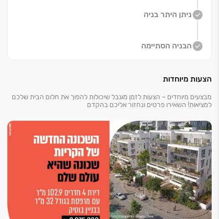
הפרויקט ובו ‏4 מגדלים בני ‏16 קומות ו- ‏25 בניינים בוטיק,
ניתן היתר בניה
בתכנונו של אדריכל העל גדי שוורץ, מזמין אתכם ליהנות
מחוויית מגורים יוקרתית ומרגשת המתחילה בלובי הכניסה
המרהיב, ומגיעה לשיא בקולקציית דירות מעוצבות ומאובזרות
הבניה הסתיימה
בקפידה.
אתם מוזמנים לבחור את בית החלומות שלכם, מתוך מגוון
הצעות מיוחדות
דירות ‏4, ‏5 חדרים ופנטהאוזים.
בכל אחת מהדירות תוכננו מרפסות ענק, המשתרעות על
מבצעים מיוחדים – הצעות לזמן מוגבל שיכולות להפוך את חלום הבית שלכם
שטח של ‏20-145 מ"ר, שיציפו את הבית באור טבעי.
למציאות! השאירו פרטים ונחזור אליכם בהקדם
החניונים התת קרקעיים מעניקים לכם הזדמנות ליהנות
מסביבה ירוקה, שקטה ובטוחה וללכת בנוחות ברגל לגן, לבית
הספר, לפארק ולארוחת ערב במסעדה האהובה בשכונה.