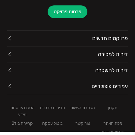
(מגורים).
בחלק מן הפרויקטים פועלת החברה באמצעות שותפויות
פרסום פרויקט
עסקיות עם חברות מובילות, כגון: ע. לוזון נכסים והשקעות
בע”מ, סלע בינוי, עץ השקד, קרדן, קרדן נדל”ן, אלעד
מגורים (דנקנר השקעות), דניה סיבוס מקבוצת אפריקה
פרויקטים חדשים
ישראל להשקעות, קבוצת אביב,מגדלים ב.ר ייזום ובנייה,
ב.ס.ט. ייזום והפניקס הישראלי. אופייה הדינאמי של אמריקה
דירות למכירה
ישראל, התבססותה בתחום הנדל”ן והכרת השוק לעומקו,
מובילים את החברה לאיתור הזדמנויות עסקיות בתחום
דירות להשכרה
הנדל”ן בארץ ובחו”ל, במטרה לחדש ולהרחיב את תחומי
פעילותה ולהמשיך להציע פתרונות איכותיים ומתקדמים
עמודים פופולריים
לשביעות רצונם המוחלטת של לקוחותיה.
תקנון
הצהרת נגישות
מדיניות פרטיות
הסכם אבטחת
מידע
מפת האתר
צור קשר
ביטול עסקה
קריירה ביד2
דירות חדשות