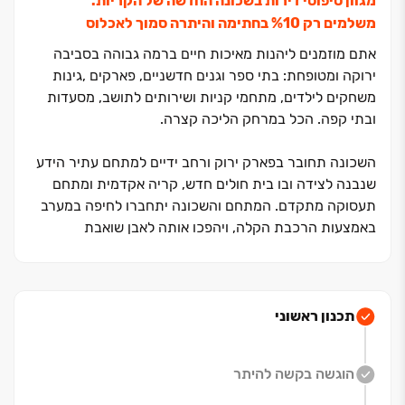
מגוון טיפוסי דירות בשכונה החדשה של הקריות.
משלמים רק ‏10‏% בחתימה והיתרה סמוך לאכלוס
אתם מוזמנים ליהנות מאיכות חיים ברמה גבוהה בסביבה
ירוקה ומטופחת: בתי ספר וגנים חדשניים, פארקים ,גינות
משחקים לילדים, מתחמי קניות ושירותים לתושב, מסעדות
ובתי קפה. הכל במרחק הליכה קצרה.
השכונה תחובר בפארק ירוק ורחב ידיים למתחם עתיר הידע
שנבנה לצידה ובו בית חולים חדש, קריה אקדמית ומתחם
תעסוקה מתקדם. המתחם והשכונה יתחברו לחיפה במערב
באמצעות הרכבת הקלה, ויהפכו אותה לאבן שואבת
לאוכלוסייה חזקה המבקשת איכות חיים מודרנית, בסביבה
ירוקה.
ההשראה לפרויקט בגבעת הכלניות מתחילה בשכונה
תכנון ראשוני
החדשה והחכמה, מהירוק המרהיב מכל עבר ומהקהילה
הצעירה והאיכותית שתצמח בה, והובילה אותנו להעצים את
הוגשה בקשה להיתר
כל אלה.