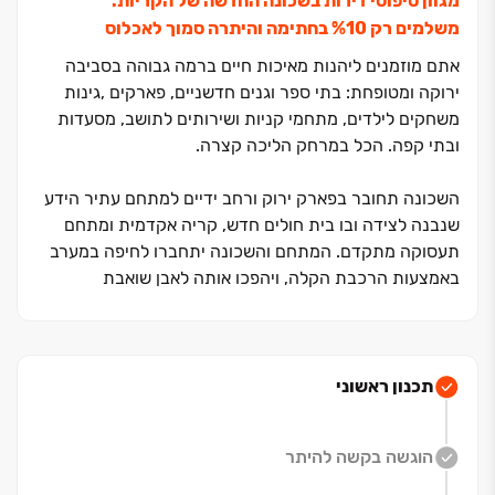
מגוון טיפוסי דירות בשכונה החדשה של הקריות.
משלמים רק ‏10‏% בחתימה והיתרה סמוך לאכלוס
אתם מוזמנים ליהנות מאיכות חיים ברמה גבוהה בסביבה
ירוקה ומטופחת: בתי ספר וגנים חדשניים, פארקים ,גינות
משחקים לילדים, מתחמי קניות ושירותים לתושב, מסעדות
ובתי קפה. הכל במרחק הליכה קצרה.
השכונה תחובר בפארק ירוק ורחב ידיים למתחם עתיר הידע
שנבנה לצידה ובו בית חולים חדש, קריה אקדמית ומתחם
תעסוקה מתקדם. המתחם והשכונה יתחברו לחיפה במערב
באמצעות הרכבת הקלה, ויהפכו אותה לאבן שואבת
לאוכלוסייה חזקה המבקשת איכות חיים מודרנית, בסביבה
ירוקה.
ההשראה לפרויקט בגבעת הכלניות מתחילה בשכונה
תכנון ראשוני
החדשה והחכמה, מהירוק המרהיב מכל עבר ומהקהילה
הצעירה והאיכותית שתצמח בה, והובילה אותנו להעצים את
הוגשה בקשה להיתר
כל אלה.