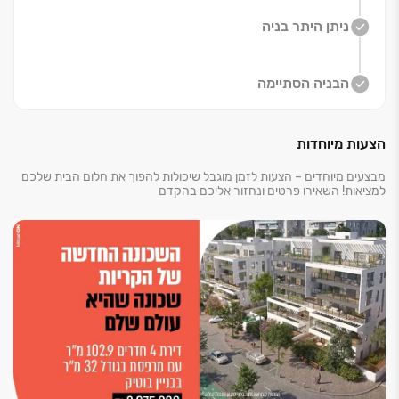
הפרויקט ובו ‏4 מגדלים בני ‏16 קומות ו- ‏25 בניינים בוטיק,
ניתן היתר בניה
בתכנונו של אדריכל העל גדי שוורץ, מזמין אתכם ליהנות
מחוויית מגורים יוקרתית ומרגשת המתחילה בלובי הכניסה
המרהיב, ומגיעה לשיא בקולקציית דירות מעוצבות ומאובזרות
הבניה הסתיימה
בקפידה.
אתם מוזמנים לבחור את בית החלומות שלכם, מתוך מגוון
הצעות מיוחדות
דירות ‏4, ‏5 חדרים ופנטהאוזים.
בכל אחת מהדירות תוכננו מרפסות ענק, המשתרעות על
מבצעים מיוחדים – הצעות לזמן מוגבל שיכולות להפוך את חלום הבית שלכם
שטח של ‏20-145 מ"ר, שיציפו את הבית באור טבעי.
למציאות! השאירו פרטים ונחזור אליכם בהקדם
החניונים התת קרקעיים מעניקים לכם הזדמנות ליהנות
מסביבה ירוקה, שקטה ובטוחה וללכת בנוחות ברגל לגן, לבית
הספר, לפארק ולארוחת ערב במסעדה האהובה בשכונה.