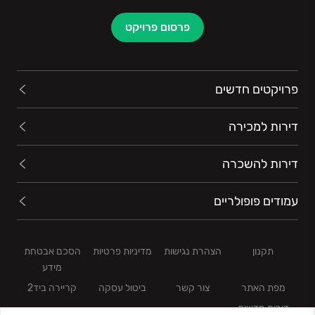
(מגורים).
בחלק מן הפרויקטים פועלת החברה באמצעות שותפויות
פרסום פרויקט
עסקיות עם חברות מובילות, כגון: ע. לוזון נכסים והשקעות
בע”מ, סלע בינוי, עץ השקד, קרדן, קרדן נדל”ן, אלעד
מגורים (דנקנר השקעות), דניה סיבוס מקבוצת אפריקה
פרויקטים חדשים
ישראל להשקעות, קבוצת אביב,מגדלים ב.ר ייזום ובנייה,
ב.ס.ט. ייזום והפניקס הישראלי. אופייה הדינאמי של אמריקה
דירות למכירה
ישראל, התבססותה בתחום הנדל”ן והכרת השוק לעומקו,
מובילים את החברה לאיתור הזדמנויות עסקיות בתחום
דירות להשכרה
הנדל”ן בארץ ובחו”ל, במטרה לחדש ולהרחיב את תחומי
פעילותה ולהמשיך להציע פתרונות איכותיים ומתקדמים
עמודים פופולריים
לשביעות רצונם המוחלטת של לקוחותיה.
תקנון
הצהרת נגישות
מדיניות פרטיות
הסכם אבטחת
מידע
מפת האתר
צור קשר
ביטול עסקה
קריירה ביד2
דירות חדשות