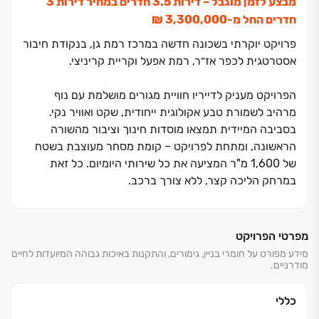
מבצע לזמן מוגבל ‏– דירות ‏3.5 חדרים במחיר דירות ‏3
חדרים החל מ‏-3,300,000 ‏₪
פרויקט יוקרתי בשכונה חדשה במרכז רמת גן, בנקודת חיבור
אסטרטגית לכפר אז״ר, רמת אפעל וקריית קריניצי.
הפרויקט מעניק לדייריו חוויית מגורים מושלמת עם נוף
מרהיב לשמורת טבע אקולוגית ייחודית, שקט ואוויר נקי.
בסביבה המיידית תמצאו מוסדות חינוך וציבור מהשורה
הראשונה, ומתחת לפרויקט ‏– קומת מסחר מעוצבת בשטח
של ‏1,600 מ"ר המציעה את כל שירותי היומיום. כל זאת
במרחק הליכה קצר, ללא צורך ברכב.
בשני הבניינים האלגנטיים של הפרויקט, ‏76 דירות בסטנדרט
גבוה ובמגוון אפשרויות: דירות ‏3-6 חדרים מתוכננות
מפרטי הפרויקט
בקפידה, דירות גן עם גינות פרטיות מרווחות ופנטהאוזים
מידע מפורט על חומרי בניין, גימורים, והתקנות באיכות גבוהה המיועדות לחיים
מודרניים.
יוקרתיים עם נופים פתוחים.
כללי