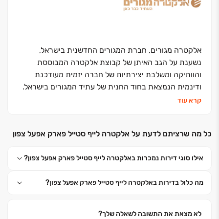
אלקטרה מגורים, חברת המגורים החדשנית בישראל,
נשענת על הגב האיתן של קבוצת אלקטרה המבוססת
והוותיקה ומשלבת יצירתיות של חברה יזמית מעודכנת
ודינמית הנמצאת בחוד החנית של עתיד המגורים בישראל.
קרא עוד
אלקטרה מגורים בונה ללקוחותיה בית חם אשר יעניק להם
שנים רבות של נחת, שקט נפשי ושביעות רצון. כאשר אתם
כל מה שרציתם לדעת על אלקטרה לייף סטייל פארק אפעל צפון
בוחרים באלקטרה מגורים כשותפה למהלך הכלכלי, האישי
והמשפחתי החשוב ביותר בחייכם, אתם יודעים בוודאות
אילו סוגי דירות נמכרות באלקטרה לייף סטייל פארק אפעל צפון?
שקיבלתם את ההחלטה הנכונה
מה כלול בדירות באלקטרה לייף סטייל פארק אפעל צפון?
הפרויקטים של אלקטרה מגורים מצטיינים באיכות בנייה
והקפדה על כל פרט, שימוש בחומרים איכותיים ביותר,
טכנולוגיות חדשניות ותפיסה אדריכלית יצירתית ומתקדמת.
לא מצאת את התשובה לשאלה שלך?