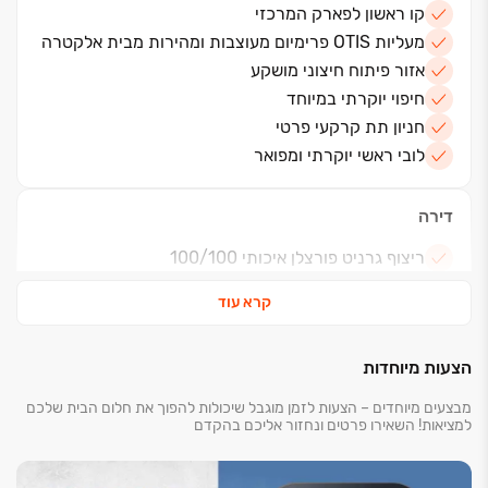
קו ראשון לפארק המרכזי
מעליות OTIS פרימיום מעוצבות ומהירות מבית אלקטרה
אזור פיתוח חיצוני מושקע
חיפוי יוקרתי במיוחד
חניון תת קרקעי פרטי
לובי ראשי יוקרתי ומפואר
דירה
ריצוף גרניט פורצלן איכותי 100/100
דלתות כניסה מעוצבות פרימיום
קרא עוד
מטבחי פרימיום של מותגים בינ"ל
מזגן מיני מרכזי בטכנולוגיית VRF
הצעות מיוחדות
מבצעים מיוחדים – הצעות לזמן מוגבל שיכולות להפוך את חלום הבית שלכם
למציאות! השאירו פרטים ונחזור אליכם בהקדם