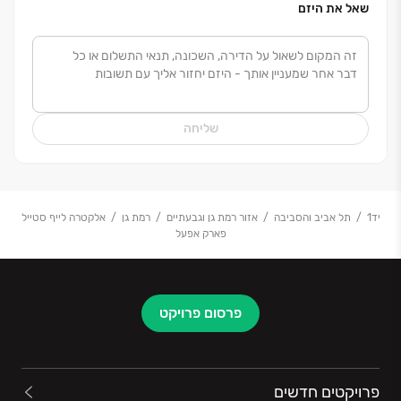
שאל את היזם
אלקטרה מגורים היא חלק מקבוצת אלקטרה בע"מ,
מהקבוצות הוותיקות והאיתנות בישראל. שיתוף הפעולה
המושלם בין חברות הקבוצה מאפשר מתן מעטפת כוללת על
כל שלבי התהליך, החל מייזום ורכישת הקרקע, דרך שלבי
התכנון, הבנייה וכלה בשירות הלקוחות לאחר המסירה.
שליחה
יד1
תל אביב והסביבה
אזור רמת גן וגבעתיים
רמת גן
אלקטרה לייף סטייל
פארק אפעל
פרסום פרויקט
פרויקטים חדשים