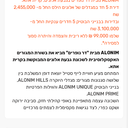
ALONIM מבית דר נופרים בגבעת אלונים, קרית אתא.
דירת 5 חד במגדלים של אלונים הילס החל מ- 2,455,000
שח
ובדירות בבנייני הבוטיק 5 חדרים ענקיות החל מ-
3,100,000 שח
שלמו ‏99,000 ‏₪ ללא ריבית והצמדה והיתרה סמוך
למסירה*.
ALONIM מבית "דר נופרים" מביא את בשורת המגורים
האקסקלוסיבית לשכונת גבעת אלונים המבוקשת בקרית
אתא.
המתחם מציע חוויית לייף סטייל יוצאת דופן המשלבת בין
שלושה סגנונות מגורים: מגדלי היוקרה ALONIM HILLS,
בנייני הבוטיק ALONIM UNIQUE והווילות הפרטיות
ALONIM PRIME.
השכונה עצמה מתאפיינת באופי קהילתי חזק, סביבה ירוקה
ושקט כפרי, לצד נגישות מקסימלית לצמתים מרכזיים
ולמרכזי תעסוקה בחיפה וביקנעם.
הדיירים ב‏- מגדלי היוקרה ALONIM HILLS נהנים מסטנדרט