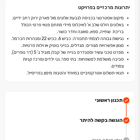
בנייה בלתי מתפשר הכולל לובי מפואר, מתחם ספא עם
יתרונות מרכזיים בפרויקט
סאונה, בריכת שחייה, חדר כושר מאובזר וטרקלין עסקים
מודרני.
מיקום אסטרטגי בכניסה לגבעת אלונים מול פארק ירוק רחב ידיים.
באלונים הילס שלב א' לאיכלוס מיידי מתחם פנאי פרטי הכולל
תמהיל הדירות מגוון וכולל דירות ‏5‏-‏6 חדרים ענקיות מיני
בריכת שחייה, ספא, סאונה וחדר כושר.
פנטהאוזים עם מרפסות ענק הצופות לנוף פתוח עד הים.
נגישות גבוהה לצמתי תחבורה: כביש ‏6, כביש ‏22 ומנהרות הכרמל.
המיקום האסטרטגי בכניסה לשכונה מבטיח קרבה מיידית
מגוון אפשרויות מגורים: מגדלים, בנייני בוטיק או וילות פרטיות.
מפרט טכני עשיר וסטנדרט בנייה של קבלן מוביל ג' ‏5 (דר נופרים).
למוסדות חינוך, פארקים ומרכזי מסחר, מה שהופך את
סביבה מושלמת למשפחות: בתי ספר, גני ילדים ומרכז קניות
המתחם לבחירה האידיאלית למשפחות המחפשות איכות
צמודים.
חיים ללא פשרות.
תנאי תשלום אטרקטיביים במיוחד והטבות מימון בפריסייל.
*כפוף לתקנון החברה ולאישור הבנק.
תכנון ראשוני
הוגשה בקשה להיתר