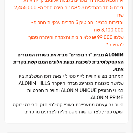
ALONIM מבית דר נופרים בגבעת אלונים, קרית אתא.
דירת 5 חד במגדלים של אלונים הילס החל מ- 2,455,000
שח
ובדירות בבנייני הבוטיק 5 חדרים ענקיות החל מ-
3,100,000 שח
שלמו ‏99,000 ‏₪ ללא ריבית והצמדה והיתרה סמוך
למסירה*.
ALONIM מבית "דר נופרים" מביא את בשורת המגורים
האקסקלוסיבית לשכונת גבעת אלונים המבוקשת בקרית
אתא.
המתחם מציע חוויית לייף סטייל יוצאת דופן המשלבת בין
שלושה סגנונות מגורים: מגדלי היוקרה ALONIM HILLS,
בנייני הבוטיק ALONIM UNIQUE והווילות הפרטיות
ALONIM PRIME.
השכונה עצמה מתאפיינת באופי קהילתי חזק, סביבה ירוקה
ושקט כפרי, לצד נגישות מקסימלית לצמתים מרכזיים
ולמרכזי תעסוקה בחיפה וביקנעם.
הדיירים ב‏- מגדלי היוקרה ALONIM HILLS נהנים מסטנדרט