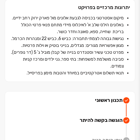
בנייה בלתי מתפשר הכולל לובי מפואר, מתחם ספא עם
יתרונות מרכזיים בפרויקט
סאונה, בריכת שחייה, חדר כושר מאובזר וטרקלין עסקים
מודרני.
מיקום אסטרטגי בכניסה לגבעת אלונים מול פארק ירוק רחב ידיים.
באלונים הילס שלב א' לאיכלוס מיידי מתחם פנאי פרטי הכולל
תמהיל הדירות מגוון וכולל דירות ‏5‏-‏6 חדרים ענקיות מיני
בריכת שחייה, ספא, סאונה וחדר כושר.
פנטהאוזים עם מרפסות ענק הצופות לנוף פתוח עד הים.
נגישות גבוהה לצמתי תחבורה: כביש ‏6, כביש ‏22 ומנהרות הכרמל.
המיקום האסטרטגי בכניסה לשכונה מבטיח קרבה מיידית
מגוון אפשרויות מגורים: מגדלים, בנייני בוטיק או וילות פרטיות.
מפרט טכני עשיר וסטנדרט בנייה של קבלן מוביל ג' ‏5 (דר נופרים).
למוסדות חינוך, פארקים ומרכזי מסחר, מה שהופך את
סביבה מושלמת למשפחות: בתי ספר, גני ילדים ומרכז קניות
המתחם לבחירה האידיאלית למשפחות המחפשות איכות
צמודים.
חיים ללא פשרות.
תנאי תשלום אטרקטיביים במיוחד והטבות מימון בפריסייל.
*כפוף לתקנון החברה ולאישור הבנק.
תכנון ראשוני
הוגשה בקשה להיתר