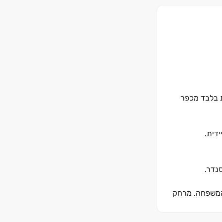
- צור יצחק" של קבוצת מבנה מציע לכם חיי קהילה עשירים וטבע יפהפה ופסטורלי - 15 דקות בלבד מכפר
סנדר.
 המשפחה, מרחק
יקצרו משמעותית את