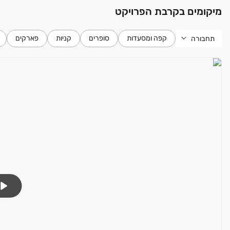
משך הנסיעה למוקדי התעסוקה והפנאי וישמרו אתכם קרובים למרכז
מיקומים בקרבת הפרויקט
הרשמו היום לכנס המכירות הגדול – המחיר ליום אחד בלבד!
קפה ומסעדות
סופרים
קניות
פארקים
תחבורה
** בכפוף לתנאי תקנון המבצע והחברה. המלאי מוגבל . ט.ל.ח ***