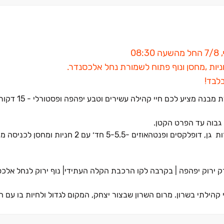
0
לבד!
מתחם המגורים האקסקלוסיבי "מרום השרון 
רק ירוק יפהפה ‏| בקרבה לקו הרכבת הקלה העתידי‏| נוף ירוק לנחל אלכ
י קהילתי בשרון. מרום השרון שבצור יצחק, המקום לגדול ולחיות בו עם
ורלי וירוק שיש
.
ישוב, שבסמיכות לכביש 6 ולתחנת הרכבת החדשה על תוואי מסילת הרכבת המזרחית שנפתח לאחרונה , 