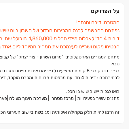
על הפרויקט
המטרה: דירה והנחה!
נפתחה ההרשמה לכנס המכירות הגדול של השרון ביום שישי, ‏7/8 החל מהשעה ‏8:30
דירות ‏4 חד' לאכלוס מיידי החל מ ‏1,860,000 ‏₪ כולל שתי חניות ,מחסן ונוף פתוח לשמורת נחל אלכסנדר.
הבטיחו מקום ושריינו לעצמכם את המחיר המיוחד ליום אחד ב
סבא
.
בנייני בוטיק בני 8 קומות המציעים לדייריהם איכות חייםבסטנדרט גבוה עד הפרט הקטן.
לבחירתכם : דירות 4 חד׳ עם מרפסות מרווחות ומפרט מוקפד, דירות גן, דופלקסים ופנטהאוזים -5-5.5 חד׳ עם 2 חניות ומחסן לכניסה מיידית.
בואו לגלות יישוב שיש בו הכל:
מתנ״ס עשיר בפעילויות ‏| מרכז מסחרי ‏| מערכת חינוך מעולה ‏|פא
זה הזמן להיות חלק מקהילה איכותית ומגובשת ביישוב העירוני הכ
קצר מכל ערי השרון וגוש דן, על ראש גבעה נישאת, במקום הכי פסט
מיקומו האידיאלי של הי