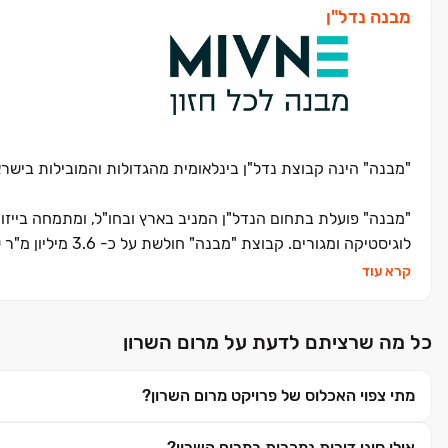
מבנה נדל"ן
"מבנה" הינה קבוצת נדל"ן בינלאומית מהגדולות והמובילות בישרא
"מבנה" פועלת בתחום הנדל"ן המניב בארץ ובחו"ל, ומתמחה בייזו
לוגיסטיקה ומגורים. קבוצת "מבנה" חולשת על כ- 3.6 מיליון מ"ר של נכסים מניבים להשכרה – בישראל ובעולם כולו.
קרא עוד
הקבוצה מתמקדת בעיקר בפעילותה בישראל, בה היא מחזיקה כ 800- נכסים מניבים הפרוסים על פני שטח של
כל מה שרציתם לדעת על מרום השרון
כ- 1.9 מיליון מ"ר. נכסים אלו מאוכלסים בידי כ 3,000- שוכרים, ופרוסים בישובים שונים ברחבי הארץ, ממטולה ועד אילת.
מתי צפוי האכלוס של פרויקט מרום השרון?
אילו סוגי דירות נמכרות במרום השרון?