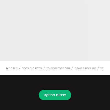
יד1
מישור החוף הצפוני
אזור חדרה והסביבה
פרדס חנה כרכור
נווה התות
פרסום פרויקט