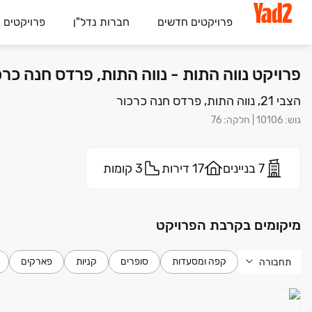
פרויקטים חדשים
חברות נדל"ן
פרויקטים 
פרויקט נווה התות - נווה התות, פרדס חנה כרכ
הצבי 21, נווה התות, פרדס חנה כרכור
גוש
:
10106
|
חלקה
:
76
7 בניינים
17 דירות
3 קומות
מיקומים בקרבת הפרויקט
קפה ומסעדות
סופרים
קניות
פארקים
תחבורה