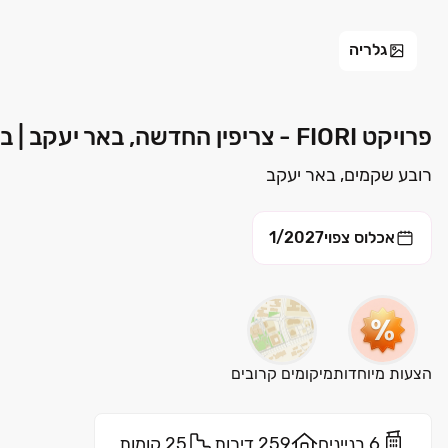
גלריה
פרויקט FIORI - צריפין החדשה, באר יעקב | בוני התיכון
רובע שקמים, באר יעקב
אכלוס צפוי
1/2027
הצעות מיוחדות
מיקומים קרובים
6 בניינים
259 דירות
25 קומות