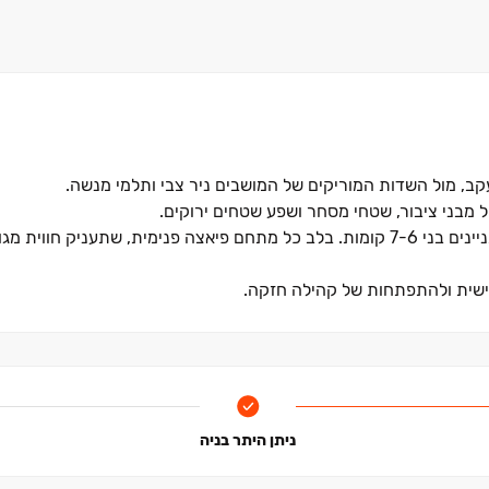
מבני ציבור, שטחי מסחר ושפע שטחים ירוקים.
הפרויקט כולל שני מתחמים, בכל מתחם מגדל בן ‏25 קומות ושני בניינים בני ‏6‏-‏7 קומות. בלב כל מתחם פיאצה פנימית, שתעני
שית ולהתפתחות של קהילה חזקה.
ניתן היתר בניה