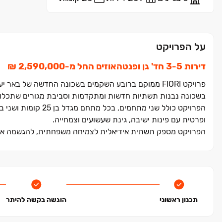
על הפרויקט
דירות ‏3-5 חד' גן ופנטהאוזים החל מ‏-2,590,000 ‏₪
פרויקט FIORI ממוקם ברובע השקמים בשכונה החדשה של באר יעקב, מול השדות המוריקים של המושבים ניר צבי ותלמי מנשה.
בשכונה נבנות תשתיות חדשות ומתקדמות וסביבת מגורים שתכלול 
ופרטית עם פינות ישיבה, גינת שעשועים וצמחייה.
הפרויקט מספק תשתית אידיאלית לצמיחה משפחתית, להגשמה אי
תכנון ראשוני
הוגשה בקשה להיתר