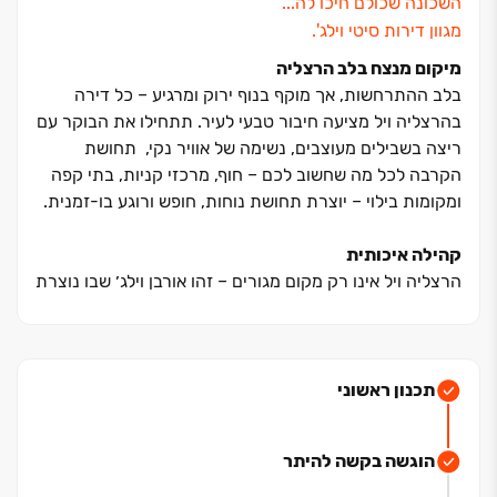
השכונה שכולם חיכו לה...
מגוון דירות סיטי וילג'.
מיקום מנצח בלב הרצליה
בלב ההתרחשות, אך מוקף בנוף ירוק ומרגיע ‏– כל דירה
בהרצליה ויל מציעה חיבור טבעי לעיר. תתחילו את הבוקר עם
ריצה בשבילים מעוצבים, נשימה של אוויר נקי, תחושת
הקרבה לכל מה שחשוב לכם ‏– חוף, מרכזי קניות, בתי קפה
ומקומות בילוי ‏– יוצרת תחושת נוחות, חופש ורוגע בו-זמנית.
קהילה איכותית
הרצליה ויל אינו רק מקום מגורים ‏– זהו אורבן וילג׳ שבו נוצרת
קהילה חיה, קרובה וחמימה. תרגישו את החיבור בין השכנים,
את השיחות ליד גינות הקהילה, את הילדים משחקים יחד
בחצרות המעוצבות. כאן תחוו את הערך של שייכות אמיתית,
מקום שבו כולם מכירים, ותמיד תרגישו בבית.
תכנון ראשוני
תמהיל דירות מגוון - דירות ‏3-7 חדרים
הוגשה בקשה להיתר
מיני פנטאוזים ופנטאוזים, כל אחת עם מרפסת הדירות
תוכננו בקפידה כדי למקסם אור טבעי, פרטיות וחיבור