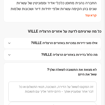
החברה נהנית מחוסן כלכלי אדיר וממוניטין של עשרות
שנים בהן הקימה עשרות אלפי יחידות דיור ושכונות שלמות
כגון: אזורים רחובות החדשה, מגדלי נאמן, אזורי חן, אזורים
קרא עוד
מוצא עילית ופרויקטים אייקונים זוכי פרסים דוגמת הרצליה
הילס. כל פרויקט שלנו מלווה ע"י משרדי האדריכלים
כל מה שרציתם לדעת על אזורים הרצליה VILLE
הטובים בישראל ובכל פרויקט אנו שואפים לחדשנות
תכנונית, סטנדרט ביצוע גבוה ביותר ולבניה בסביבה בת
אילו סוגי דירות נמכרות באזורים הרצליה VILLE?
קיימא.
בכדי לחשוב קודם כל עליכם, הדיירים – הפרויקטים של
מה כלול בדירות באזורים הרצליה VILLE?
אזורים יוצרים שילוב ייחודי בין חיי משפחה לבין העצמת חיי
הקהילה והסביבה, כדי לספק איכות חיים גבוהה וחוויית
מגורים חדשה ומרגשת.
לא מצאת את התשובה לשאלה שלך?
שאל את היזם