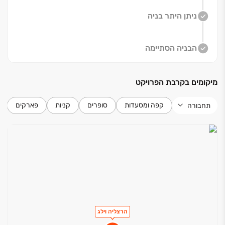
פנימי‏–חיצוני. כל חלל נותן תחושה של פתיחות, אוויר ואור ‏–
ניתן היתר בניה
המקום שבו תוכלו ליצור את החיים שלכם כפי שתמיד
חלמתם, עם מרחב אישי ומפנק לכל בן משפחה."
בפרויקט מחכה לכם מתחם כושר פרטי עם ציוד חדיש
הבניה הסתיימה
ומתקדם, לאונג׳ דיירים יוקרתי, גינות קהילתיות רחבות, גן
משחקים מושקע ופארק מעוצב לפעילויות חוץ. כל מקום
מיקומים בקרבת הפרויקט
נבחר ועוצב כדי ליצור תחושה של רוגע ושייכות ‏– מקום שבו
תוכלו להתאמן, להירגע, לשבת עם חברים או לקרוא ספר
קפה ומסעדות
סופרים
קניות
פארקים
תחבורה
בשקט, כל יום מחדש.‏| בכפוף לתנאי החברה ‏| ט.ל.ח
הרצליה וילג