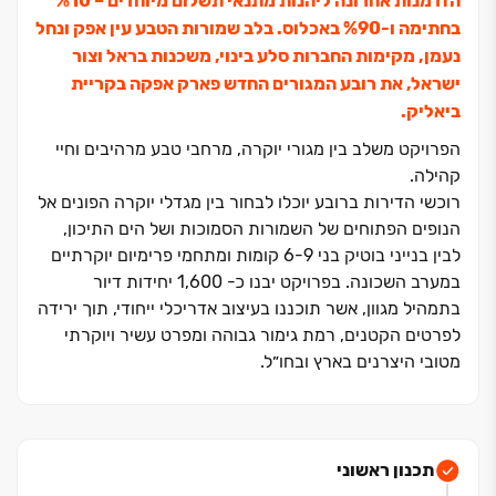
הזדמנות אחרונה ליהנות מתנאי תשלום מיוחדים ‏– ‏10‏%
בחתימה ו‏-‏90‏% באכלוס. בלב שמורות הטבע עין אפק ונחל
נעמן, מקימות החברות סלע בינוי, משכנות בראל וצור
ישראל, את רובע המגורים החדש פארק אפקה בקריית
ביאליק.
הפרויקט משלב בין מגורי יוקרה, מרחבי טבע מרהיבים וחיי
קהילה.
רוכשי הדירות ברובע יוכלו לבחור בין מגדלי יוקרה הפונים אל
הנופים הפתוחים של השמורות הסמוכות ושל הים התיכון,
לבין בנייני בוטיק בני ‏9‏-‏6 קומות ומתחמי פרימיום יוקרתיים
במערב השכונה. בפרויקט יבנו כ‏- ‏1,600 יחידות דיור
בתמהיל מגוון, אשר תוכננו בעיצוב אדריכלי ייחודי, תוך ירידה
לפרטים הקטנים, רמת גימור גבוהה ומפרט עשיר ויוקרתי
מטובי היצרנים בארץ ובחו״ל.
תמהיל הדירות בפרויקט מגוון, החל מדירת ‏3 חדרים ועד
פנטהאוזים יוקרתיים ודירות גן מפוארות. הפרויקט יכלול
מספר מגרשים: קדם, צמרות, הנחלה, מרום, כרמים ועוד.
תכנון ראשוני
השילוב המנצח של שלוש חברות נדל״ן הבונות אלפי יחידות