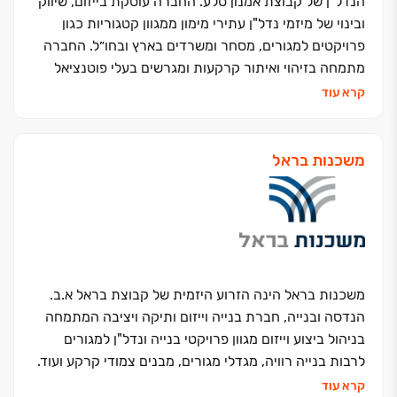
הנדל״ן של קבוצת אמנון סלע. החברה עוסקת בייזום, שיווק
ובינוי של מיזמי נדל"ן עתירי מימון ממגוון קטגוריות כגון
פרויקטים למגורים, מסחר ומשרדים בארץ ובחו״ל. החברה
מתמחה בזיהוי ואיתור קרקעות ומגרשים בעלי פוטנציאל
יזמי רב, וביישום שיטות בנייה מתקדמות תוך שמירה על
קרא עוד
ערכי איכות ומצוינות.
כחלק מקבוצת אמנון סלע, נהנית סלע בינוי מגב כלכלי
איתן ואיתנות פיננסית. זאת, בנוסף לניסיון הרב שצברה
משכנות בראל
בשני העשורים האחרונים, מתורגמים בפועל לפרויקטים
מרהיבים בהיקפים של מיליארדי שקלים הכוללים אלפי
יחידות דיור ומאות אלפי מ"ר של שטחי מסחר ומשרדים.
כיום, פעילותה הענפה של החברה בתחום המגורים הינו
בפריסה ארצית בערים: תל אביב, רמת-גן, ירושלים,
הרצליה, חיפה, ראשל"צ, אשדוד, נתניה, קריות, נהריה ועוד.
משכנות בראל הינה הזרוע היזמית של קבוצת בראל א.ב.
לסלע בינוי מחלקת שירות לקוחות 'Sela+' המעמידה
הנדסה ובנייה, חברת בנייה וייזום ותיקה ויציבה המתמחה
לרשות לקוחותיה צוות ליווי צמוד לאורך כל תהליך הרכישה.
בניהול ביצוע וייזום מגוון פרויקטי בנייה ונדל"ן למגורים
סלע פלוס מקפידה על סטנדרטים גבוהים של עמידה
לרבות בנייה רוויה, מגדלי מגורים, מבנים צמודי קרקע ועוד.
בלוחות זמנים, ביצוע בדיקות מקיפות, ויחס אישי. כך,
החברה מנהלת ומבצעת את הפרויקטים שלה באופן מקצועי
קרא עוד