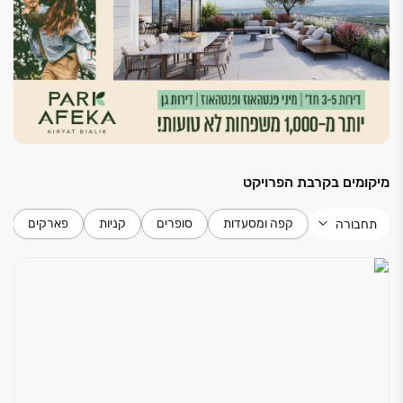
עיר חכמה ופיתוח סביבתי עשיר.
הנגישות לשכונה:
שכונת אפקה בנויה במיקום האטרקטיבי
ביותר בקרית ביאליק. השכונה ממוקמת ממזרח לכביש ‏22
עוקף קריות וצפונית לכביש ‏79 והיא השכונה היחידה בקריות
הנהנית מחיבור ישיר לכביש עוקף קריות.
בית הכנסת:
בין מבני הציבור הראשונים שהוקמו בשכונה,
נבנה בית כנסת חדש ומפואר ‏- ״בית הכנסת הגדול״, בית
מיקומים בקרבת הפרויקט
הכנסת הקהילתי בשכונת אפקה.
קפה ומסעדות
סופרים
קניות
פארקים
תחבורה