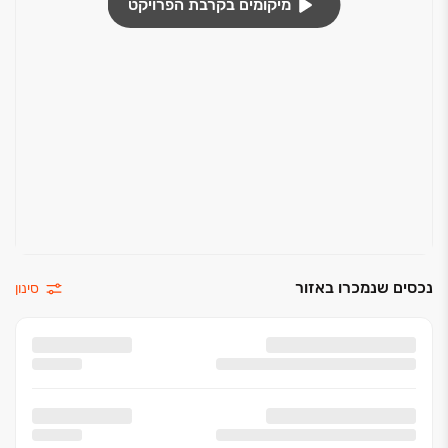
מיקומים בקרבת הפרויקט
חיפוי קרמיקה בחדרי רחצה עד לגובה כ-2 מ' במבחר
גוונים
אלומיניום, דלתות וחלונות
דלת בטחון דקורטיבית בכניסה לדירה
דלתות פנים איכותיות עם משקוף ישר בהלבשה רחבה
כנף דלת עץ נוספת לדלת ממ"ד
כנף דלת עץ נוספת לדלת ממ"ד
חלונות אלומיניום הכולל זיגוג כפול
הפעלה חשמלית בתריסי גלילה
נכסים שנמכרו באזור
סינון