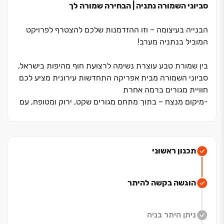
סביוני השמורה נתניה | הבחירה שמורה לך
הבנייה בעיצומה ‏– וזו ההזדמנות שלכם להצטרף לפרויקט
המוביל בנתניה מערב!
בין שמורת טבע עוצרת נשימה לרצועת חוף מהיפות בישראל,
סביוני השמורה מבית אפריקה התחדשות עירונית מציע לכם
חוויית מגורים ברמה אחרת
-מיקום מנצח ‏– בתוך מתחם מגורים שקט, ירוק ומטופח, עם
נוף פתוח לים או לשמורה
-דירות ‏3, ‏4 ו‏-5 חדרים ופנטהאוזים ‏– תכנון חכם, מרפסות
מרווחות ומפרט מוקפד
-סביבת מגורים איכותית ‏– לובי מעוצב, מועדוני דיירים בכל
תכנון ראשוני
בניין, גינה קהילתית ושדרת חנויות בוטיק
-מרחק הליכה מקניון עיר ימים, מתחם פיאנו וחוף הים ‏– בלי
הוגשה בקשה להיתר
להתפשר על שקט, טבע ותחושת קהילה
זו ההזדמנות שלכם להיות חלק מהשכונה המחדשת ‏–
ניתן היתר בניה
הבנייה כבר החלה!