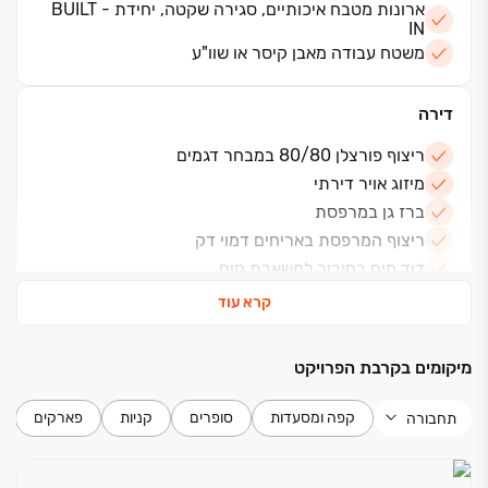
ארונות מטבח איכותיים, סגירה שקטה, יחידת BUILT -
-שבילי הליכה, ריצה ואופניים
IN
-חדר כושר גדול
משטח עבודה מאבן קיסר או שוו"ע
-בית כנסת
-מועדון דיירים
דירה
לבחירתכם: דירות 2 ,3 ,3.5 ,4 ,5 חדרים. החלה הבנייה​,
ריצוף פורצלן 80/80 במבחר דגמים
אכלוס באפריל 2030
מיזוג אויר דירתי
ברז גן במרפסת
ריצוף המרפסת באריחים דמוי דק
דוד מים בחיבור למשאבת חום
קרא עוד
בניין
מיקומים בקרבת הפרויקט
חניון תת קרקעי
פיתוח המגרש מתוכנן ע"י אדריכל נוף
קפה ומסעדות
סופרים
קניות
פארקים
תחבורה
חשמל ותקשורת