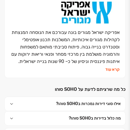
אפריקה ישראל מגורים בונה עבורכם את הנוסחה המנצחת
לקהילות מגורים איכותיות, המשלבות תכנון אופטימלי
וסטנדרט בנייה גבוה, פיתוח סביבתי מותאם למשפחות
והרמוניה מושלמת בין מרכזי מסחר ופנאי וריאות ירוקות עם
איתנות פיננסית וניסיון של כ‏– ‏90 שנות בנייה ישראלית.
אנחנו נבנה את העתיד שלכם וניתן לכם מענה בכל עולמות
קרא עוד
הבינוי: התחדשות עירונית, פינוי בינוי, מגורי יוקרה, דיור
להשכרה לטווח ארוך ונכסים מניבים
.
כל מה שרציתם לדעת על SOHO סוהו
כי אפריקה ישראל מגורים זה בית לחיים
.
אילו סוגי דירות נמכרות בSOHO סוהו?
מה כלול בדירות בSOHO סוהו?