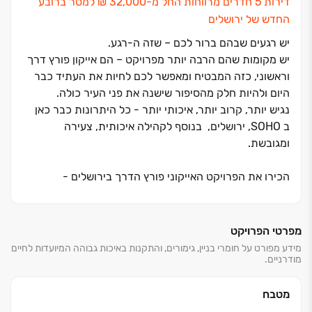
דירות ‏5 חדרים מרווחות החל מ‏-32,000 ‏₪ למטר ברובע
החדש של ירושלים
יש רגעים שבהם ברור לכם ‏– שזה ה-רגע.
יש מקומות שהם הרבה יותר מפרויקט ‏– הם אייקון פורץ דרך
וראשוני, כזה המבטיח ומאפשר לכם לחיות את העתיד כבר
היום ולהיות חלק מהסיפור שישנה את פני העיר כולה.
נגיש יותר, קרוב יותר, איכותי יותר - כל היתרונות כבר כאן
ב SOHO, ירושלים, בנוסף לקהילה איכותית, צעירה
ומגובשת.
הכירו את הפרויקט האייקוני פורץ הדרך בירושלים -
פרויקט SOHO שיטמיע VIBE חדש בלב העיר.
בואו להיות הראשונים לזהות וליהנות מהשקעת העשור
ומפוטנציאל השבחה בפרויקט הדגל של ההתחדשות
מפרטי הפרויקט
העירונית בירושלים.
מידע מפורט על חומרי בניין, גימורים, והתקנות באיכות גבוהה המיועדות לחיים
מודרניים.
הפרויקט מתוכנן ע"י ישר אדריכלים​ ומשלב מגדלי יוקרה בני
35 קומות הנושקים לטיילת מרהיבה ופארק רחב ידיים.
-נגישות לרכבת הקלה, מחלף בגין, כביש 16 ותחנת הרכבת
מטבח
-שדרת בילוי ומסחר, תרבות ופנאי