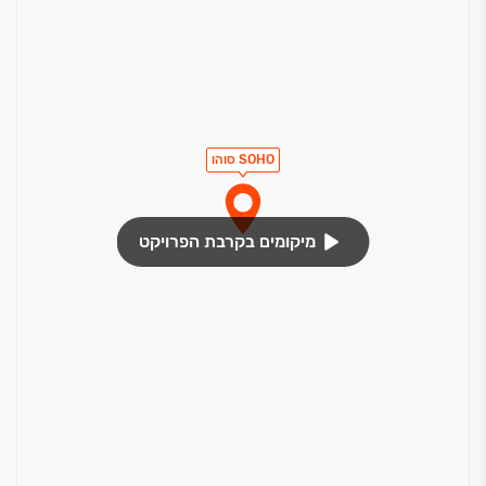
6 חיבורי חשמל בקיר הסלון והכנה לנקודת ריכוז ל-T.V
הכנה לבית חכם אלחוטי
אביזרי חשמל איכותיים
חדרי רחצה / כלים סניטריים
SOHO סוהו
ארון רחצה הכולל כיור אינטגראלי
אלומיניום, דלתות וחלונות
מיקומים בקרבת הפרויקט
דלת בטחון דקורטיבית בכניסה לדירה
דלתות פנים איכותיות עם משקוף ישר בהלבשה רחבה
כנף דלת עץ נוספת לדלת ממ"ד
מערכת אוורור וסינון לממ"ד
חלונות אלומיניום הכוללים זיגוג כפול
אסלות תלויות