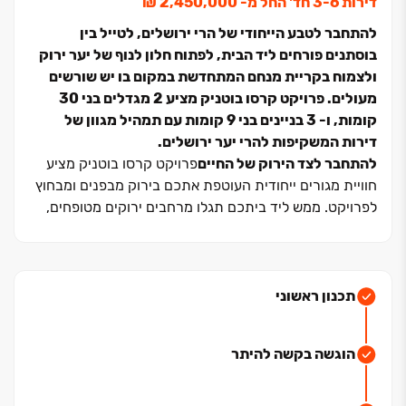
דירות ‏3-6 חד' החל מ- ‏2,450,000 ‏₪
להתחבר לטבע הייחודי של הרי ירושלים, לטייל בין
בוסתנים פורחים ליד הבית, לפתוח חלון לנוף של יער ירוק
ולצמוח בקריית מנחם המתחדשת במקום בו יש שורשים
מעולים. פרויקט קרסו בוטניק מציע ‏2 מגדלים בני ‏30
קומות, ו- ‏3 בניינים בני ‏9 קומות עם תמהיל מגוון של
דירות המשקיפות להרי יער ירושלים.
להתחבר לצד הירוק של החיים
פרויקט קרסו בוטניק מציע
חוויית מגורים ייחודית העוטפת אתכם בירוק מבפנים ומבחוץ
לפרויקט. ממש ליד ביתכם תגלו מרחבים ירוקים מטופחים,
בוסתנים פורחים וגינות קהילתיות מזמינות, המעניקים
תחושה של שלווה ורוגע בכל פינה. מחוץ לפרויקט תגלו נוף
עוצר נשימה של הרי ירושלים, יערות ונופים ארץ-ישראליים
אותנטיים.
תכנון ראשוני
טבעי שתרגישו הרמוניה מושלמת
להתנתק מהמולת
הוגשה בקשה להיתר
היום-יום ולהתחבר מחדש לקצב הטבעי והמרגיע של
הסביבה. כאן, בין הירוק והשלווה, תמצאו את האיזון המושלם
בין נוחות מודרנית לבין החיבור העמוק לטבע שיעניק לכם