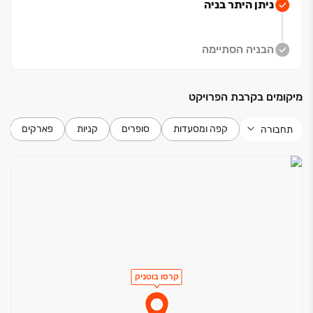
ניתן היתר בניה
ולמשפחתכם איכות חיים שאין שנייה לה.
טבעי שתאהבו את העיצוב
פרויקט קרסו בוטניק נבנה
הבניה הסתיימה
בסטנדרט אדריכלי גבוה, בבנייה ירוקה השומרת על משאבי
הסביבה וחוסכת באנרגיה לאורך השנים, מפרט עשיר ומפנק
מיקומים בקרבת הפרויקט
במיוחד, ןמעל הכל- מרפסות גדולות המאפשרות ליהנות
מהנוף הקסום והירוק העוטף אתכם מכל עבר.
קפה ומסעדות
סופרים
קניות
פארקים
תחבורה
טבעי שתאהבו את המיקום
הפרויקט נמצא סמוך לצירי
תנועה מרכזיים המובילים לעין כרם, לקניון מלחה ולמרכז
העיר, עם מעבר מהפרויקט ישירות לציר הרכבת הקלה... אז
טבעי שתאהבו לחיות כאן
קרסו בוטניק