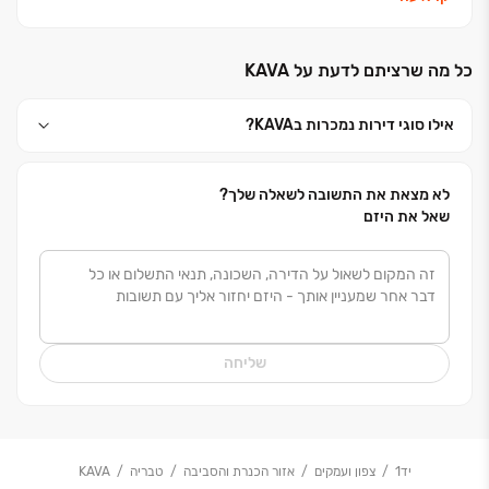
ליצירת סביבת מגורים מודרנית ואיכותית.מגידו מקבוצת
אאורה, מתמחה בייזום, תכנון וביצוע של פרויקטים למגורים
כל מה שרציתם לדעת על KAVA‏
בכל רחבי הארץ, ובמהלך השנים בנתה ובונה אלפי יחידות
דיור. לצד פעילותה בתחום המגורים, מגידו שותפה גם
אילו סוגי דירות נמכרות בKAVA‏?
בפיתוח ובנייה של פרויקטים למסחר ותעסוקה בהיקפים
גדולים. זרוע הביצוע של החברה מחזיקה ברישיון קבלן
בסיווג הגבוה ביותר )ג' 5(, מוסמכת על פי תו התקן ISO
לא מצאת את התשובה לשאלה שלך?
9001 של מכון התקנים, וכן בעלת דירוג 5 כוכבים במסגרת
שאל את היזם
מפרט "כוכבי הבטיחות" של התאחדות הקבלנים בוני הארץ.
למגידו ניסיון רב שנים ורקורד מרשים של איכות בנייה בלתי
מתפשרת, והיא מחויבת להנגשת פתרונות דיור לכלל
האוכלוסייה– מזוגות צעירים בתחילת דרכם ועד למשפרי
דיור. החברה מספקת ללקוחותיה שירות אמין, אדיב
שליחה
ומקצועי,
בליווי אישי מרכישת הדירה ועד למסירת המפתח ואף לאחר
מכן. מגידו פועלת מתוך שיקול דעת כלכלי ואיתנות
פיננסית, הנשענת על הון עצמי יציב ושיתופי פעולה עם
יד1
צפון ועמקים
אזור הכנרת והסביבה
טבריה
KAVA‏
הבנקים המרכזיים במשק. החברה מיישמת תהליכי ניהול,