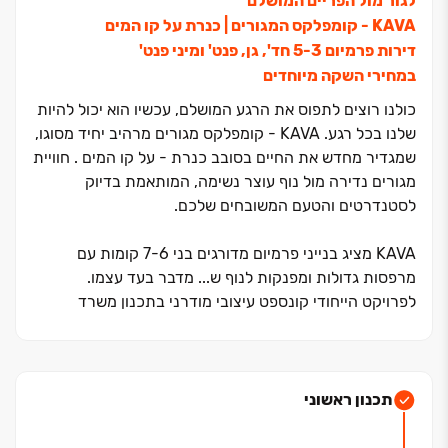
לגור מול הפריים המושלם
KAVA ‏- קומפלקס המגורים ‏| כנרת על קו המים
דירות פרמיום ‏3‏-‏5 חד', גן, פנט' ומיני פנט'
במחירי השקה מיוחדים
כולנו רוצים לתפוס את הרגע המושלם, עכשיו הוא יכול להיות
שלנו בכל רגע. KAVA ‏- קומפלקס מגורים מרהיב יחיד מסוגו,
שמגדיר מחדש את החיים בסובב כנרת ‏- על קו המים . חוויית
מגורים נדירה מול נוף עוצר נשימה, המותאמת בדיוק
לסטנדרטים והטעם המשובחים שלכם.
KAVA מציג בנייני פרמיום מדורגים בני ‏6‏-‏7 קומות עם
מרפסות גדולות ומפנקות לנוף ש... מדבר בעד עצמו.
לפרויקט הייחודי קונספט עיצובי מודרני בתכנון משרד
האדריכלים פרופ' גבי שוורץ, והוא נהנה ממיקום מהיפים
בישראל ‏- מעל חוף פרטי וטיילת מרהיבה ובמיקום טיפוגרפי
מושלם בשכונת 'מול ארבל'.
תכנון ראשוני
השכונה המודרנית והחדשה לחלוטין, נהנית מגישה ישירה
אליה דרך כביש ‏438. מול ארבל מתפרשת על פני ‏195 דונם