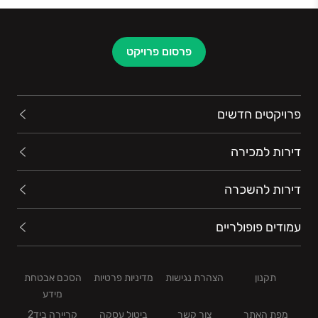
ביצוע ובקרה מוקפדים, המבטיחים יציבות וביטחון לעובדיה,
לשותפיה העסקיים ולספקיה.השילוב בין חוסן פיננסי,
מקצועיות חסרת פשרות והתמקדות בהתחדשות עירונית
פרסום פרויקט
מציב את אאורה ומגידו בחזית ענף הבנייה בישראל, תוך
יצירת סביבת מגורים חדשנית ואיכותית עבור תושבי
המדינה.
פרויקטים חדשים
דירות למכירה
דירות להשכרה
עמודים פופולריים
תקנון
הצהרת נגישות
מדיניות פרטיות
הסכם אבטחת
מידע
מפת האתר
צור קשר
ביטול עסקה
קריירה ביד2