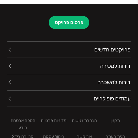
ביצוע ובקרה מוקפדים, המבטיחים יציבות וביטחון לעובדיה,
לשותפיה העסקיים ולספקיה.השילוב בין חוסן פיננסי,
מקצועיות חסרת פשרות והתמקדות בהתחדשות עירונית
פרסום פרויקט
מציב את אאורה ומגידו בחזית ענף הבנייה בישראל, תוך
יצירת סביבת מגורים חדשנית ואיכותית עבור תושבי
המדינה.
פרויקטים חדשים
דירות למכירה
דירות להשכרה
עמודים פופולריים
תקנון
הצהרת נגישות
מדיניות פרטיות
הסכם אבטחת
מידע
מפת האתר
צור קשר
ביטול עסקה
קריירה ביד2