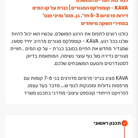
לגור מול הפריים המושלם
KAVA ‏- קומפלקס המגורים ‏| כנרת על קו המים
דירות פרמיום ‏3‏-‏5 חד', גן, פנט' ומיני פנט'
במחירי השקה מיוחדים
כולנו רוצים לתפוס את הרגע המושלם, עכשיו הוא יכול להיות
שלנו בכל רגע. KAVA ‏- קומפלקס מגורים מרהיב יחיד מסוגו,
שמגדיר מחדש את החיים בסובב כנרת ‏- על קו המים . חוויית
מגורים נדירה מול נוף עוצר נשימה, המותאמת בדיוק
לסטנדרטים והטעם המשובחים שלכם.
KAVA מציג בנייני פרמיום מדורגים בני ‏6‏-‏7 קומות עם
מרפסות גדולות ומפנקות לנוף ש... מדבר בעד עצמו.
לפרויקט הייחודי קונספט עיצובי מודרני בתכנון משרד
האדריכלים פרופ' גבי שוורץ, והוא נהנה ממיקום מהיפים
בישראל ‏- מעל חוף פרטי וטיילת מרהיבה ובמיקום טיפוגרפי
מושלם בשכונת 'מול ארבל'.
תכנון ראשוני
השכונה המודרנית והחדשה לחלוטין, נהנית מגישה ישירה
אליה דרך כביש ‏438. מול ארבל מתפרשת על פני ‏195 דונם