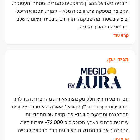
והבניה בישראל במגוון פרויקטים למגורים, מסחר ותעסוקה.
הקבוצה מספקת פתרון בניה מלא – יזמות, תכנון אדריכלי
וביצוע בשטח. מה שמקנה יתרון רב ומבטיח תיאום מושלם
והרמוניה בתהליך הבניה.
אשל הירדן שמה את טובת הלקוחות בראש סדר העדיפויות
קרא עוד
ודוגלת בשילוב של ערכי האמונה עם ערכי מסירות,
מקצועיות, יעילות, יושרה, בטיחות ויחס אישי.
מעל 30 שנה של התמחות בבנייה רוויה, סמי רוויה,
מגידו י.ק.
פרויקטים במחיר למשתכן וצמודי קרקע, שטחי מסחר
ומשרדים. עשרות אלפי יחידות דיור בארץ ובחו"ל שהוקמו
ואוכלסו עם דגש מיוחד על תכנון אדריכלי ייחודי ויצירתי
המאפיין ומבליט את הפרויקטים. דגש מיוחד ניתן גם
לפעילות ההתחדשות העירונית בהיקף של כ-13,000
חברת מגידו היא חלק מקבוצת אאורה, מהחברות הגדולות
יחידות דיור חדשות בפרויקטים שונים. בפברואר 2023 אשל
והמובילות בענף הנדל"ן בישראל. אאורה היא חברה ציבורית
הירדן הונפקה בבורסה כחברה פרטית מדווחת.
המתכננת ומבצעת כ 164- פרויקטים של התחדשות
עירונית ברחבי הארץ, הכוללים כ 72,000- יחידות דיור.
החברה רואה בהתחדשות העירונית דרך מרכזית לבנייה
וחידוש פני ישראל, מתוך תפיסה חברתית וציונית השואפת
קרא עוד