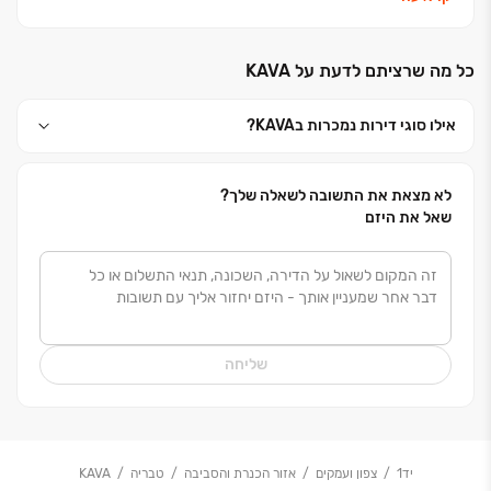
ליצירת סביבת מגורים מודרנית ואיכותית.מגידו מקבוצת
אאורה, מתמחה בייזום, תכנון וביצוע של פרויקטים למגורים
כל מה שרציתם לדעת על KAVA‏
בכל רחבי הארץ, ובמהלך השנים בנתה ובונה אלפי יחידות
דיור. לצד פעילותה בתחום המגורים, מגידו שותפה גם
אילו סוגי דירות נמכרות בKAVA‏?
בפיתוח ובנייה של פרויקטים למסחר ותעסוקה בהיקפים
גדולים. זרוע הביצוע של החברה מחזיקה ברישיון קבלן
בסיווג הגבוה ביותר )ג' 5(, מוסמכת על פי תו התקן ISO
לא מצאת את התשובה לשאלה שלך?
9001 של מכון התקנים, וכן בעלת דירוג 5 כוכבים במסגרת
שאל את היזם
מפרט "כוכבי הבטיחות" של התאחדות הקבלנים בוני הארץ.
למגידו ניסיון רב שנים ורקורד מרשים של איכות בנייה בלתי
מתפשרת, והיא מחויבת להנגשת פתרונות דיור לכלל
האוכלוסייה– מזוגות צעירים בתחילת דרכם ועד למשפרי
דיור. החברה מספקת ללקוחותיה שירות אמין, אדיב
שליחה
ומקצועי,
בליווי אישי מרכישת הדירה ועד למסירת המפתח ואף לאחר
מכן. מגידו פועלת מתוך שיקול דעת כלכלי ואיתנות
פיננסית, הנשענת על הון עצמי יציב ושיתופי פעולה עם
יד1
צפון ועמקים
אזור הכנרת והסביבה
טבריה
KAVA‏
הבנקים המרכזיים במשק. החברה מיישמת תהליכי ניהול,