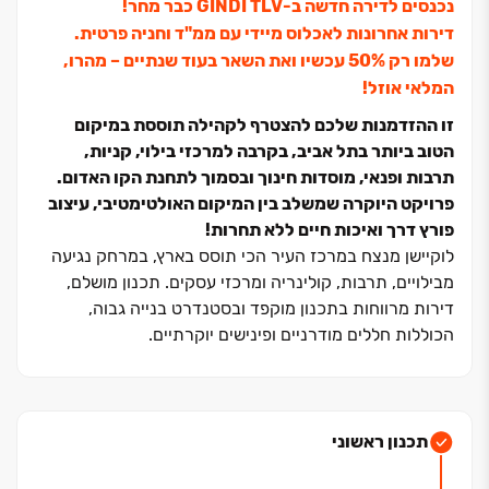
נכנסים לדירה חדשה ב-GINDI TLV כבר מחר!
דירות אחרונות לאכלוס מיידי עם ממ"ד וחניה פרטית.
שלמו רק ‏50% עכשיו ואת השאר בעוד שנתיים ‏– מהרו,
המלאי אוזל!
זו ההזדמנות שלכם להצטרף לקהילה תוססת במיקום
הטוב ביותר בתל אביב, בקרבה למרכזי בילוי, קניות,
תרבות ופנאי, מוסדות חינוך ובסמוך לתחנת הקו האדום.
פרויקט היוקרה שמשלב בין המיקום האולטימטיבי, עיצוב
פורץ דרך ואיכות חיים ללא תחרות!
לוקיישן מנצח במרכז העיר הכי תוסס בארץ, במרחק נגיעה
מבילויים, תרבות, קולינריה ומרכזי עסקים. תכנון מושלם,
דירות מרווחות בתכנון מוקפד ובסטנדרט בנייה גבוה,
הכוללות חללים מודרניים ופינישים יוקרתיים.
תכנון ראשוני