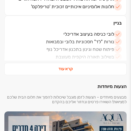
חלונות אלומיניום איכותיים זכוכית 'טריפלקס'
בניין
לובי כניסה בעיצוב אדריכלי
נורות "לד" חסכוניות בלובי ובמבואות
פיתוח שטח וגינון בתכנון אדריכל נוף
בשילוב תאורה היקפית מעוצבת
מועדון דיירים
קרא עוד
חניה תת קרקעית פרטית לכל דירה
מחסן פרטי לכל דירה
הצעות מיוחדות
מבצעים מיוחדים – הצעות לזמן מוגבל שיכולות להפוך את חלום הבית שלכם
למציאות! השאירו פרטים ונחזור אליכם בהקדם