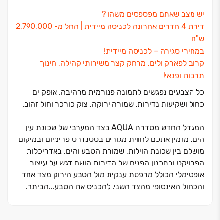
יש מצב שאתם מפספסים משהו ?
דירת 4 חדרים אחרונה לכניסה מיידית | החל מ- 2,790,000
ש"ח
במחירי סגירה ‏– לכניסה מיידית!
קרוב לפארק ולים, מרחק קצר משירותי קהילה, חינוך
תרבות ופנאי!
כל הצבעים נפגשים לתמונה פנורמית מרהיבה. אופק ים
כחול ושקיעות נדירות, שמורה ירוקה, צוק כורכר וחול זהוב.
המגדל החדש מסדרת AQUA בצד המערבי של שכונת עין
הים, מזמין אתכם לחווית מגורים בסטנדרט פרימיום ובמיקום
מושלם בין שכונת הוילות, שמורת הטבע והים. באדריכלות
הפרויקט ובתכנון הפנים של הדירות הושם דגש על עיצוב
אופטימלי הכולל מרפסת ענקית מול הטבע הירוק מצד אחד
והכחול האינסופי מהצד השני. להכניס את הטבע...הביתה.
שכונת המגורים הטובה ביותר למשפחות באזור השרון,
מחכה לכם במרחק נגיעה ולכם נותר רק לבחור. הבניין