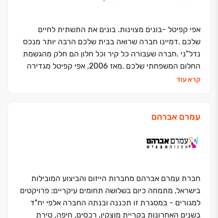
אפי קפיטל -בונים מצוינות. בונים את התשתית לחיים
שלכם
.
דמיינו חברה שרואה בבית שלכם הרבה יותר מנכס
נדל"ני
.
חברה שעבורה כל קיר וכל חלון הם חלק מהגשמת
החלום המשפחתי שלכם
.
מאז 2006, אפי קפיטל מגדירה
מחדש את חווית המגורים בישראל עם גב חזק של כ-9,000
קרא עוד
יחידות דיור וכ-131,000 מ"ר של שטחי מסחר, משרדים
ולוגיסטיקה
.
אבל המספרים הם רק ההתחלה; הסיפור
האמיתי הוא הערכים שלנו
: ·
הגינות ואחריות – עומדים
עמרם אברהם
במילה שלנו: אצלנו מילה היא ברזל. השקיפות והיושרה הן
היסודות עליהם נבנה הבית שלכם
. ·
בונים מצוינות
ואיכות: אנחנו כחברה מבצעת לא מתפשרים על "טוב", אלא
חותרים למצוין. מתכנון אדריכלי מוקפד ועד למפרט "הכל
כלול" מפנק – האיכות מורגשת בכל פינה
. ·
בטיחות
חברת עמרם אברהם מחברות הייזום והביצוע המובילות
וחדשנות: אנו משלבים טכנולוגיות בנייה מתקדמות עם
בישראל, מתמחה כיום בשלושה תחומים עיקריים: פרויקטים
הקפדה מחמירה על בטיחות, כדי להעניק לכם שקט נפשי
למגורים - במסגרת זו תכננה ובנתה החברה אלפי יח"ד
מוחלט
.
הכוח של הכל תחת קורת גג אחת בניגוד לאחרים,
בשנים האחרונות בקריית מוצקין, רכסים, חיפה, טירת