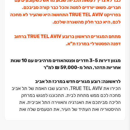
כבר לא צריך לעשות תכניות שבוע מראש כשקובעים עם
חברים. פשוט יורדים למטה והכל כבר קורה סביבכם.
בפרויקט TRUE TEL AVIV התחושה היא שהעיר לא מחכה
לכם, היא כבר חלק מהשגרה שלכם.
מתחם המגורים הראשון ברובע TRUE TEL AVIV ברחוב
דפנה הפסטורלי במרכז ת"א.
מגוון דירות 3-5 חדרים ופנטהאוזים מרהיבים עם 10 שנות
אחריות תדהר, החל מ-59,000 ₪ למ"ר
לראשונה: רובע מגורים חדש במרכז תל אביב
הכירו את TRUE TEL AVIV, הרובע שבו האמת של תל אביב
מחכה לכם ממש מתחת לבית. תתכוננו לפגוש במרחק
הליכה מביתכם את האנרגיה והאווירה התל אביבית. את
ההיסטוריה ואת העתיד של העיר, את הטעמים שלה ואת
ניחוח הקפה האיכותי, את תל אביב של אנשי העסקים ואת תל
אביב של אנשי התרבות והאומנות.