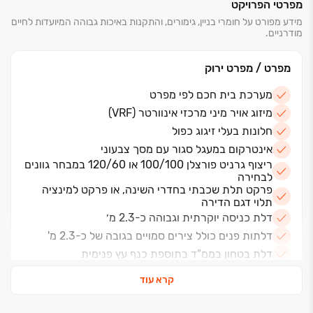
מפרטי הפרויקט
בואו להיות חלק מרובע מגורים חדש במרכז תל אביב, הנפרס
מידע מפורט על חומרי בניין, גימורים, והתקנות באיכות גבוהה המיועדות לחיים
מודרניים.
בין הרחובות ארלוזרוב, נמיר ודפנה.
גלו את הדירות המעוצבות
מפרט / מפרט ירוק
האמת של תל אביב נמצאת גם בתוך הבית. הדירות במתחם
מערכת בית חכם לפי מפרט
מרווחות מאוד, מעניקות תחושת פרטיות ואינטימיות הודות
מיזוג אויר מיני מרכזי אינוורטר (VRF)
לתכנון האדריכלי המוקפד. תמהיל הדירות כולל דירות ‏3-5
חלונות בעלי זיגוג כפול
חדרים ופנטהאוזים מרהיבים. תכנון הדירות שם דגש על
אינטרקום במעגל סגור עם מסך צבעוני
תחושת מרחב, מפרט מפנק והשקעה בעיצוב הנכרת בכל
ריצוף גרניט פורצלן 100/100 או 120/60 במבחר גוונים
חדר.
לבחירה
פרקט תלת שכבתי בחדרי השינה, או פרקט למינציה
מתחמים משותפים יוקרתיים לנוחות הדיירים
תלוי דגם הדירה
דלת כניסה יוקרתית וגבוהה כ-2.3 מ׳
בתוך מתחם המגורים:
- לובי מרהיב המוקף קירות זכוכית גדולים היוצרים חיבור בין
דלתות פנים כולל צירים סמויים בגובה של כ-2.3 מ'
פנים לחוץ ועמדת שומר.
דלת בטחון בממ"ד בתוספת כנף עץ פנימית
- לאונג' עסקים: מרחב לאונג' המשמש לצרכי עבודה אישית,
חשמל תלת פאזי
קרא עוד
פגישות עסקים קטנות ואף כמועדון דיירים לצרכי מפגשים.
שקע חשמל וברז מים במרפסת
- משחקייה לילדים: בעיצוב המשחקייה הושקעה מחשבה
שוט אשפה (בדירות המגדל)