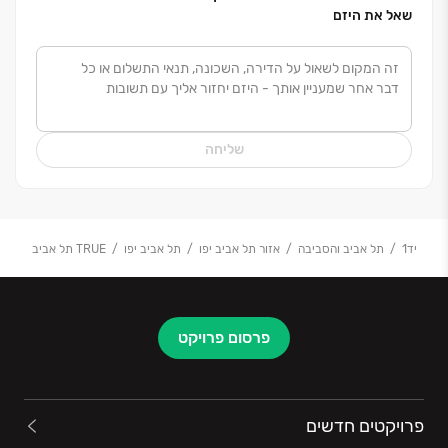
חברות הנדל"ן הגדולות בישראל עפ"י דירוג CofaceBdi
שאל את היזם
ו-100 DUN'S *פירוט תנאי והיקף האחריות ורכיביה
מפורטים בתקנון האחריות המלא באתר תדהר.
שליחה
*אני מאשר/ת כי קראתי את מדיניות הפרטיות (להוסיף
קישור) ומסכים לתנאיה. בנוסף, אני מסכים שפרטיי יועבר
לקבוצת תדהר ו/או מי מטעמה לצורך יצירת קשר בנוגע
לפרויקט זה. אני מאשר/ת כי ידוע לי שחלק מהשיחות
יד1
תל אביב והסביבה
אזור תל אביב יפו
תל אביב יפו
TRUE תל אביב
מוקלטות לצרכי תיעוד, בקרה ושיפור השירות. ידוע לי כי
אוכל להסיר את עצמי מרשימת התפוצה בכל עת.
אני מאשרת קבלת פניות שיווקיות מקבוצת מתדהר ו/או מי
פרסום פרויקט
מטעמה, אף אם אני רשומ/ה במאגר "אל תתקשרו אלי" של
הרשת להגנת הצרכן וסחר הוגן.
פרויקטים חדשים