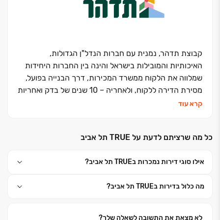
השכונות שמקימה החברה מייצרות ערך מוסף אמיתי
לתושביהן, ומתבלטות באיכותן, באופיין ובחוויית המגורים
שהן מציעות, הרבה מעבר לסטנדרט המקובל בסביבתן.
באמצעות חשיבה יצירתית, חדשנות וניסיון רב-שנים גב-ים
מגורים יוצרת קהילות, אקוסיסטם שלם וסביבת חיים,
קבוצת תדהר, נמנית עם חברות הנדל"ן הגדולות,
שהופכים את מתחמי החברה למבוקשים לאורך זמן
.
האיכותיות והמובילות בישראל והינה בין החברות היחידות
שמלווה את הלקוח ממשרד המכירות, דרך הבנייה בפועל,
מסירת הדירה ללקוח, ולאחריה – 10 שנים של בדק ואחריות
מלאה *בכפוף לתקנון באתר החברה. בכך מעניקה תדהר
קרא עוד
ללקוחותיה כתובת אחת ו-100% של ביטחון ושקט נפשי.
הקבוצה פועלת במספר תחומים: יזמות, בנייה של בתי
כל מה שרציתם לדעת על TRUE תל אביב
מגורים, משרדים ומסחר, לוגיסטיקה, התחדשות עירונית
ועבודות גמר, בארץ ובעולם. תדהר הינה חברה יזמית, שהיא
אילו סוגי דירות נמכרות בTRUE תל אביב?
גם החברה הקבלנית שבונה עבורכם את הדירות בפועל
ומעניקה לכם אחריות מלאה וכתובת אחת לכל אורך הדרך.
מה כלול בדירות בTRUE תל אביב?
עד היום החברה מסרה למעלה מ- 22,000- דירות וכ1.5
מיליון מ"ר של מסחר ותעסוקה.
בשנים האחרונות, הקבוצה מדורגת בעשירייה הראשונה של
לא מצאת את התשובה לשאלה שלך?