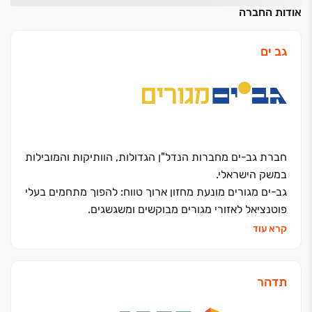
אודות החברה
גב ים
חברת גב-ים מחברות הנדל"ן הגדולות, הוותיקות והמובילות
במשק הישראלי.
גב-ים מגורים מונעת מחזון ארוך טווח: להפוך מתחמים בעלי
פוטנציאל לאזורי מגורים מבוקשים ומשגשגים.
מאז הקמתה אכלסה גב-ים מגורים למעלה מ-20,000
קרא עוד
יחידות דיור ברחבי הארץ, ומתמחה באיתור מתחמים
במוקדים אסטרטגיים ובאזורי הביקוש, בתכנון, פיתוח
והקמה של שכונות מגורים איכותיות ויוקרתיות
.
תדהר