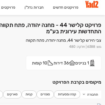
פרויקטים חדשים
חברות נדל"ן
פרויקטים 
התחדשות עירונית בע"מ
צבי הירש קלישר 44, מחנה יהודה, פתח תקווה
גוש
:
6388
|
חלקה
:
480
1 בניינים
36 דירות
10 קומות
מיקומים בקרבת הפרויקט
קפה ומסעדות
סופרים
קניות
פארקים
תחבורה