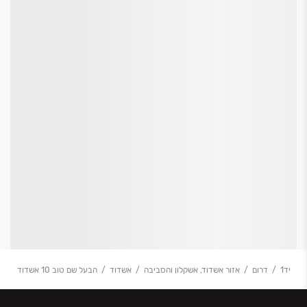
יד1
דרום
אזור אשדוד, אשקלון והסביבה
אשדוד
הבעל שם טוב 10 אשדוד