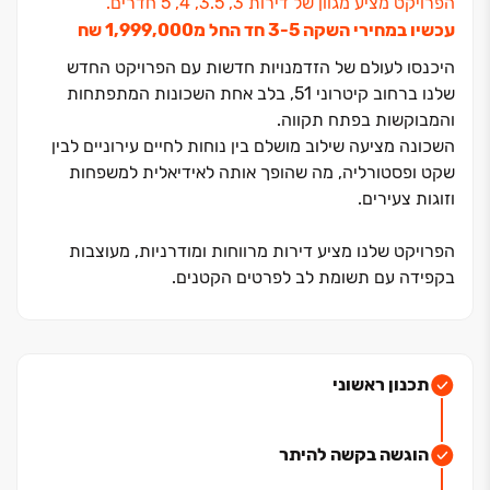
הפרויקט מציע מגוון של דירות ‏3, ‏3.5, ‏4, ‏5 חדרים.
עכשיו במחירי השקה ‏3-5 חד החל מ‏1,999,000 שח
היכנסו לעולם של הזדמנויות חדשות עם הפרויקט החדש
שלנו ברחוב קיטרוני ‏51, בלב אחת השכונות המתפתחות
והמבוקשות בפתח תקווה.
השכונה מציעה שילוב מושלם בין נוחות לחיים עירוניים לבין
שקט ופסטורליה, מה שהופך אותה לאידיאלית למשפחות
וזוגות צעירים.
הפרויקט שלנו מציע דירות מרווחות ומודרניות, מעוצבות
בקפידה עם תשומת לב לפרטים הקטנים.
בנוסף, השכונה נהנית מגישה נוחה לתחבורה ציבורית,
מרכזי קניות, מוסדות חינוך וגני ילדים, פארקים ירוקים
ושירותים קהילתיים, מה שמבטיח איכות חיים גבוהה וקהילה
חמה ותומכת.
תכנון ראשוני
חברת שיא עינב יחד עם העיר פתח תקווה, נמצאים בתנופת
הוגשה בקשה להיתר
פיתוח מרשימה, עם פרויקטים חדשים, חידוש תשתיות
ותרבות עירונית מתפתחת.