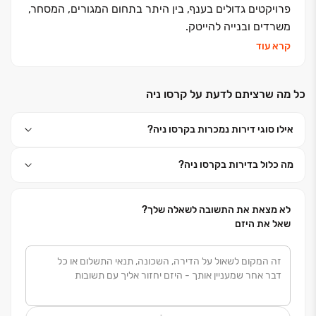
פרויקטים גדולים בענף, בין היתר בתחום המגורים, המסחר,
משרדים ובנייה להייטק.
בשנים האחרונות משקיעה החברה את מיטב המשאבים על
קרא עוד
פיתוח, תכנון והקמה של מגוון פרויקטים מתקדמים
המשקפים סגנון חיים נשאף ועדכני, ומעניקים חוויות מגורים
כל מה שרציתם לדעת על קרסו ניה
יוצאות דופן, זאת באמצעות מחקר תרבותי מקיף, הכרה
עמוקה של קהל היעד ומענה על צרכיו הקבועים והדינמיים
.
אילו סוגי דירות נמכרות בקרסו ניה?
קרסו היא מהחברות המובילות בהתחדשות עירונית (פינוי
בינוי, תמ"א 38) ומשתתפת במדדים היוקרתיים דן אנד
מה כלול בדירות בקרסו ניה?
ברדסטרייט
, CODE BDI
ומדד ההתחדשות העירונית,
המגדירים סטנדרטים מובחרים לאיכויות מוצר, שירות וניסיון
לא מצאת את התשובה לשאלה שלך?
שאל את היזם