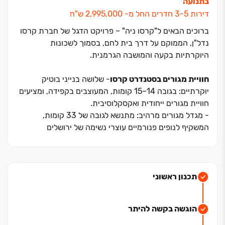
בתנועה
דירות ‏3-5 חדרים החל מ- ‏2,995,000 ש"ח
ברוכים הבאים ל"קרסו ניה" ‏– פרויקט הדגל של חברת קרסו
נדל"ן, הממוקם על דרך בית לחם, בסמוך לשכונות
היוקרתיות בקעה והמושבה הגרמנית.
חוויית מגורים בסטנדרט קרסו
- שלושה בנייני בוטיק
יוקרתיים: בגובה ‏14‏–‏15 קומות, המעוצבים בקפידה, ומציעים
חוויית מגורים ייחודית ואקסקלוסיבית.
- מגדל מגורים מרהיב: מתנשא לגובה של ‏33 קומות,
המשקיף לנופים פנורמיים עוצרי נשימה של ירושלים
וסביבתה.
- דירות בתכנון חכם: חללים מרווחים ומוארים, מרפסות לנוף
ירושלמי ותכנון שמתאים בדיוק לצרכים שלכם.
תכנון ראשוני
התכוננו למהפכה בחוויית התחבורה שלכם
מיקומו
האסטרטגי של הפרויקט מציב אתכם בנקודת המפתח של
הוגשה בקשה להיתר
מערכת תחבורה עירונית מתקדמת ויעילה:
- ציר הרכבת הקלה החדשני, הממוקם ממש בסמוך