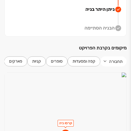
לפרויקט, מחבר אתכם במהירות ובבטחה לכל נקודה
ניתן היתר בניה
מרכזית בירושלים.
- דרך חברון המחובר ישירות לרחוב דוד המלך, מוביל אתכם
בקלות ללב הפועם של העיר.
הבניה הסתיימה
- כביש בגין שמחבר בין כל חלקי העיר ומאפשר יציאה מהירה
ונוחה לכביש ‏16 החדש.
מיקומים בקרבת הפרויקט
קרסו ניה - נוחות אורבנית ותחושת קהילה ייחודית
- מרכז
קפה ומסעדות
סופרים
קניות
פארקים
תחבורה
מסחרי תוסס: לנוחות הדיירים והמבקרים.
- בלב המתחם גינה ירוקה ומטופחת: ריאה ירוקה בלב העיר,
המשמשת כמרחב של שלווה ומפגשים קהילתיים.
- חדר כושר מאובזר ומרשים.
- רופטופ רחב ידיים: מרפסת גג ייחודית לפעילויות קהילתיות
ומפגשים חברתיים מול נוף פנורמי עוצר נשימה של ירושלים.
- לובאים מעוצבים: כניסות יוקרתיות ומזמינות לכל בניין,
המעוצבות בסגנון מודרני ומוקפד.
- חיי קהילה תוססים: חדר דיירים מרווח המותאם לאירועים
קרסו ניה
מפגשים ושיתופי פעולה חברתיים.