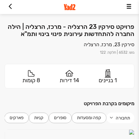
פרויקט סירקין 23 הרצליה - מרכז, הרצליה | הילה
החברה להתחדשות עירונית פינוי בינוי ותמ"א
סירקין 23, מרכז, הרצליה
גוש
:
6532
|
חלקה
:
122
1 בניינים
14 דירות
8 קומות
מיקומים בקרבת הפרויקט
קפה ומסעדות
סופרים
קניות
פארקים
תחבורה