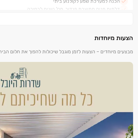
הכנה למערכת שמע לקולנוע ביתי
דלתות פנים מתוצרת פנדור, מס' גוונים לבחירה
מטבחים מעוצבים
שיש במטבח - אבן קיסר
כיור מטבח - אקרילי או נירוסטה בהתקנה שטוחה
הצעות מיוחדות
ריצוף הדירה - פורצלן 80x80 ס"מ
ריצוף וחיפוי חדרי רחצה – פורצלן אנטי סליפ
מבצעים מיוחדים – הצעות לזמן מוגבל שיכולות להפוך את חלום הבי
אסלות תלויות - מיכלי הדחה סמויים
אמבטיה אקרילית
ארון אמבטיה מעוצב כולל מראה בחדרי הרחצה
חניה מקורה לכל דירה
מחסן לכל דירה
בניין
לובי כניסה מפואר ומעוצב
חדר עגלות ואופניים
חדר לרווחת הדיירים