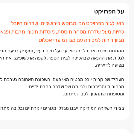
על הפרויקט
בואו לגור בפרויקט הכי מבוקש בירושלים. שדרות היובל
לחיות מעל שדרת מסחר תוססת, מוסדות חינוך, תרבות ופנאי
מגוון דירות למכירה עם מגוון מועדי אכלוס
המתחם משנה את כל מה שידענו על חיים בעיר, ומעניק בפעם הראשו
לגלות את ההנאה שבהליכה לבית הספר, לקפה או לשופינג, את היע
מציעה לדייריה.
העתיד של קרית יובל מבטיח מאי פעם, השכונה האהובה נערכת לחז
הרחובות והכיכרות ובנייתה של שדרה רחבת ידיים
ומטופחת שתהפוך ללב המתחם.
בצידי השדרה המוריקה ייבנו מגדלי מגורים יוקרתיים ובליבה מתחם 
מעדניות וחנויות בוטיק.
לצד השדרה ייבנו גינות ילדים חדשניות שיספקו להם שעות של מ