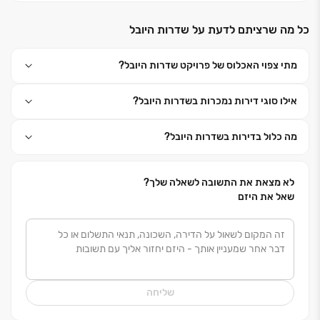
המשקפים סגנון חיים נשאף ועדכני, ומעניקים חוויות מגורים
כל מה שרציתם לדעת על שדרות היובל
יוצאות דופן, זאת באמצעות מחקר תרבותי מקיף, הכרה
עמוקה של קהל היעד ומענה על צרכיו הקבועים והדינמיים
.
מתי צפוי האכלוס של פרויקט שדרות היובל?
קרסו היא מהחברות המובילות בהתחדשות עירונית (פינוי
בינוי, תמ"א 38) ומשתתפת במדדים היוקרתיים דן אנד
אילו סוגי דירות נמכרות בשדרות היובל?
ברדסטרייט
, CODE BDI
ומדד ההתחדשות העירונית,
המגדירים סטנדרטים מובחרים לאיכויות מוצר, שירות וניסיון
מה כלול בדירות בשדרות היובל?
לא מצאת את התשובה לשאלה שלך?
שאל את היזם
שליחה