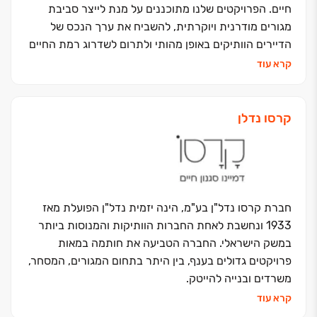
חיים. הפרויקטים שלנו מתוכננים על מנת לייצר סביבת
מגורים מודרנית ויוקרתית, להשביח את ערך הנכס של
הדיירים הוותיקים באופן מהותי ולתרום לשדרוג רמת החיים
שלהם.
קרא עוד
שיתוף הפעולה של החברה עם חברת קרסו נדל"ן – אחת
מהחברות הוותיקות והמובילות בתחום הנדל"ן, מעניק לשתי
החברות מעמד מוביל בתחום ההתחדשות העירונית, ממנו
קרסו נדלן
נהנים הדיירים הוותיקים והחדשים, הקהילה והעיר בה הן
פועלות.
חברת קרסו נדל"ן בע"מ, הינה יזמית נדל"ן הפועלת מאז
1933 ונחשבת לאחת החברות הוותיקות והמנוסות ביותר
במשק הישראלי. החברה הטביעה את חותמה במאות
פרויקטים גדולים בענף, בין היתר בתחום המגורים, המסחר,
משרדים ובנייה להייטק.
בשנים האחרונות משקיעה החברה את מיטב המשאבים על
קרא עוד
פיתוח, תכנון והקמה של מגוון פרויקטים מתקדמים