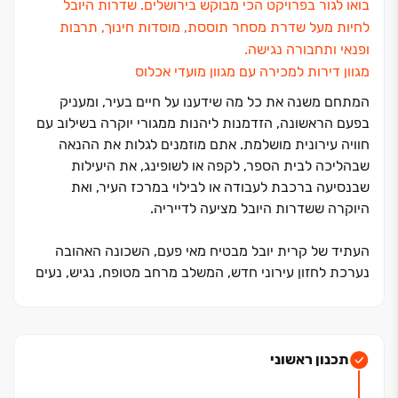
בואו לגור בפרויקט הכי מבוקש בירושלים. שדרות היובל
לחיות מעל שדרת מסחר תוססת, מוסדות חינוך, תרבות
ופנאי ותחבורה נגישה.
מגוון דירות למכירה עם מגוון מועדי אכלוס
המתחם משנה את כל מה שידענו על חיים בעיר, ומעניק
בפעם הראשונה, הזדמנות ליהנות ממגורי יוקרה בשילוב עם
חוויה עירונית מושלמת. אתם מוזמנים לגלות את ההנאה
שבהליכה לבית הספר, לקפה או לשופינג, את היעילות
שבנסיעה ברכבת לעבודה או לבילוי במרכז העיר, ואת
היוקרה ששדרות היובל מציעה לדייריה.
העתיד של קרית יובל מבטיח מאי פעם, השכונה האהובה
נערכת לחזון עירוני חדש, המשלב מרחב מטופח, נגיש, נעים
וחידוש כלל התשתיות, שדרוג הרחובות והכיכרות ובנייתה
של שדרה רחבת ידיים
ומטופחת שתהפוך ללב המתחם.
תכנון ראשוני
בצידי השדרה המוריקה ייבנו מגדלי מגורים יוקרתיים ובליבה