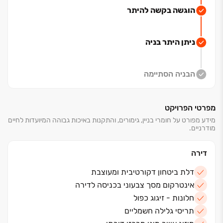
מתחם פנאי, בילוי ושופינג הכולל בתי קפה,
הוגשה בקשה להיתר
מעדניות וחנויות בוטיק.
לצד השדרה ייבנו גינות ילדים חדשניות שיספקו להם שעות
של משחק והנאה ולצידן מרכז תרבות שיעניק העשרה,
ניתן היתר בניה
השראה וחוויה לכל המשפחה.
הבניה הסתיימה
מפרטי הפרויקט
מידע מפורט על חומרי בניין, גימורים, והתקנות באיכות גבוהה המיועדות לחיים
מודרניים.
דירה
דלת ביטחון דקורטיבית ומעוצבת
אינטרקום מסך צבעוני בכניסה לדירה
חלונות - זיגוג כפול
תריסי גלילה חשמליים