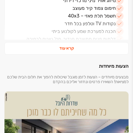
מיזוג אוויר מיני מרכזי דירתי
חימום צמוד קיר מעוצב
חשמל תלת פאזי – 40x3
נקודות TV וטלפון בכל חדר
הכנה למערכת שמע לקולנוע ביתי
דלתות פנים מתוצרת פנדור, מס' גוונים לבחירה
מטבחים מעוצבים
קרא עוד
שיש במטבח - אבן קיסר
כיור מטבח - אקרילי או נירוסטה בהתקנה שטוחה
הצעות מיוחדות
ריצוף הדירה - פורצלן 80x80 ס"מ
מבצעים מיוחדים – הצעות לזמן מוגבל שיכולות להפוך את חלום הבית שלכם
ריצוף וחיפוי חדרי רחצה – פורצלן אנטי סליפ
למציאות! השאירו פרטים ונחזור אליכם בהקדם
אסלות תלויות - מיכלי הדחה סמויים
אמבטיה אקרילית
ארון אמבטיה מעוצב כולל מראה בחדרי הרחצה
חניה מקורה לכל דירה
מחסן לכל דירה
בניין