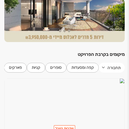
לובי כניסה מפואר ומעוצב
חדר עגלות ואופניים
חדר לרווחת הדיירים
3 מעליות בניין
מנגנון פיקוד שבת באחת המעליות
מצנח (שוט) אשפה בכל קומה
מיקומים בקרבת הפרויקט
קפה ומסעדות
סופרים
קניות
פארקים
תחבורה
שדרות היובל