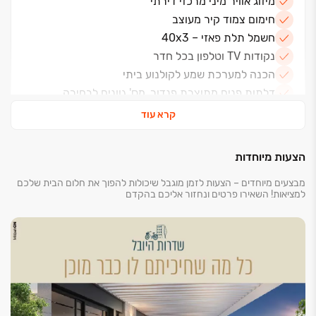
מיזוג אוויר מיני מרכזי דירתי
חימום צמוד קיר מעוצב
חשמל תלת פאזי – 40x3
נקודות TV וטלפון בכל חדר
הכנה למערכת שמע לקולנוע ביתי
דלתות פנים מתוצרת פנדור, מס' גוונים לבחירה
מטבחים מעוצבים
קרא עוד
שיש במטבח - אבן קיסר
כיור מטבח - אקרילי או נירוסטה בהתקנה שטוחה
הצעות מיוחדות
ריצוף הדירה - פורצלן 80x80 ס"מ
מבצעים מיוחדים – הצעות לזמן מוגבל שיכולות להפוך את חלום הבית שלכם
ריצוף וחיפוי חדרי רחצה – פורצלן אנטי סליפ
למציאות! השאירו פרטים ונחזור אליכם בהקדם
אסלות תלויות - מיכלי הדחה סמויים
אמבטיה אקרילית
ארון אמבטיה מעוצב כולל מראה בחדרי הרחצה
חניה מקורה לכל דירה
מחסן לכל דירה
בניין