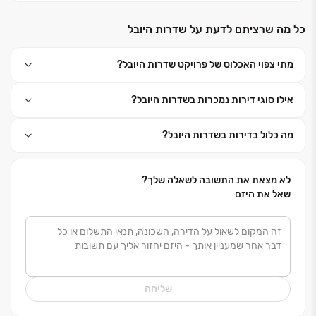
המשקפים סגנון חיים נשאף ועדכני, ומעניקים חוויות מגורים
כל מה שרציתם לדעת על שדרות היובל
יוצאות דופן, זאת באמצעות מחקר תרבותי מקיף, הכרה
עמוקה של קהל היעד ומענה על צרכיו הקבועים והדינמיים
.
מתי צפוי האכלוס של פרויקט שדרות היובל?
קרסו היא מהחברות המובילות בהתחדשות עירונית (פינוי
בינוי, תמ"א 38) ומשתתפת במדדים היוקרתיים דן אנד
אילו סוגי דירות נמכרות בשדרות היובל?
ברדסטרייט
, CODE BDI
ומדד ההתחדשות העירונית,
המגדירים סטנדרטים מובחרים לאיכויות מוצר, שירות וניסיון
מה כלול בדירות בשדרות היובל?
לא מצאת את התשובה לשאלה שלך?
שאל את היזם
שליחה