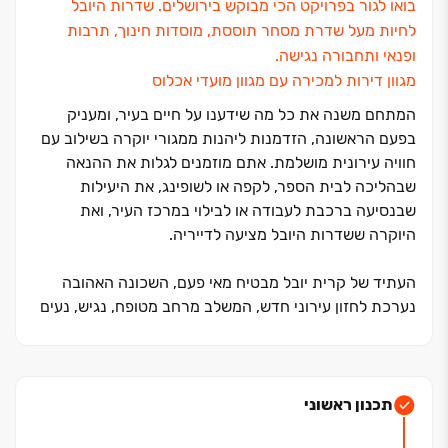
בואו לגור בפרויקט הכי מבוקש בירושלים. שדרות היובל
לחיות מעל שדרת מסחר תוססת, מוסדות חינוך, תרבות
ופנאי ותחבורה נגישה.
מגוון דירות למכירה עם מגוון מועדי אכלוס
המתחם משנה את כל מה שידענו על חיים בעיר, ומעניק
בפעם הראשונה, הזדמנות ליהנות ממגורי יוקרה בשילוב עם
חוויה עירונית מושלמת. אתם מוזמנים לגלות את ההנאה
שבהליכה לבית הספר, לקפה או לשופינג, את היעילות
שבנסיעה ברכבת לעבודה או לבילוי במרכז העיר, ואת
היוקרה ששדרות היובל מציעה לדייריה.
העתיד של קרית יובל מבטיח מאי פעם, השכונה האהובה
נערכת לחזון עירוני חדש, המשלב מרחב מטופח, נגיש, נעים
וחידוש כלל התשתיות, שדרוג הרחובות והכיכרות ובנייתה
של שדרה רחבת ידיים
ומטופחת שתהפוך ללב המתחם.
תכנון ראשוני
בצידי השדרה המוריקה ייבנו מגדלי מגורים יוקרתיים ובליבה