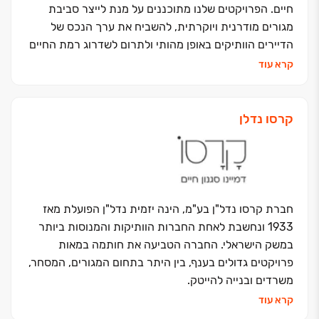
חיים. הפרויקטים שלנו מתוכננים על מנת לייצר סביבת
מגורים מודרנית ויוקרתית, להשביח את ערך הנכס של
הדיירים הוותיקים באופן מהותי ולתרום לשדרוג רמת החיים
שלהם.
קרא עוד
שיתוף הפעולה של החברה עם חברת קרסו נדל"ן – אחת
מהחברות הוותיקות והמובילות בתחום הנדל"ן, מעניק לשתי
החברות מעמד מוביל בתחום ההתחדשות העירונית, ממנו
קרסו נדלן
נהנים הדיירים הוותיקים והחדשים, הקהילה והעיר בה הן
פועלות.
חברת קרסו נדל"ן בע"מ, הינה יזמית נדל"ן הפועלת מאז
1933 ונחשבת לאחת החברות הוותיקות והמנוסות ביותר
במשק הישראלי. החברה הטביעה את חותמה במאות
פרויקטים גדולים בענף, בין היתר בתחום המגורים, המסחר,
משרדים ובנייה להייטק.
בשנים האחרונות משקיעה החברה את מיטב המשאבים על
קרא עוד
פיתוח, תכנון והקמה של מגוון פרויקטים מתקדמים