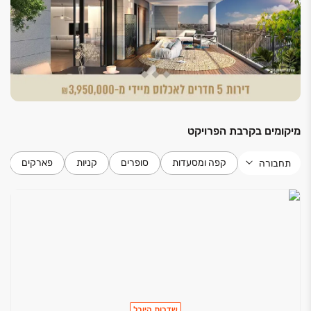
לובי כניסה מפואר ומעוצב
חדר עגלות ואופניים
חדר לרווחת הדיירים
3 מעליות בניין
מנגנון פיקוד שבת באחת המעליות
מצנח (שוט) אשפה בכל קומה
מיקומים בקרבת הפרויקט
קפה ומסעדות
סופרים
קניות
פארקים
תחבורה
שדרות היובל