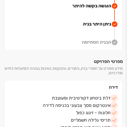
מתחם פנאי, בילוי ושופינג הכולל בתי קפה,
הוגשה בקשה להיתר
מעדניות וחנויות בוטיק.
לצד השדרה ייבנו גינות ילדים חדשניות שיספקו להם שעות
של משחק והנאה ולצידן מרכז תרבות שיעניק העשרה,
ניתן היתר בניה
השראה וחוויה לכל המשפחה.
הבניה הסתיימה
מפרטי הפרויקט
מידע מפורט על חומרי בניין, גימורים, והתקנות באיכות גבוהה המיועדות לחיים
מודרניים.
דירה
דלת ביטחון דקורטיבית ומעוצבת
אינטרקום מסך צבעוני בכניסה לדירה
חלונות - זיגוג כפול
תריסי גלילה חשמליים