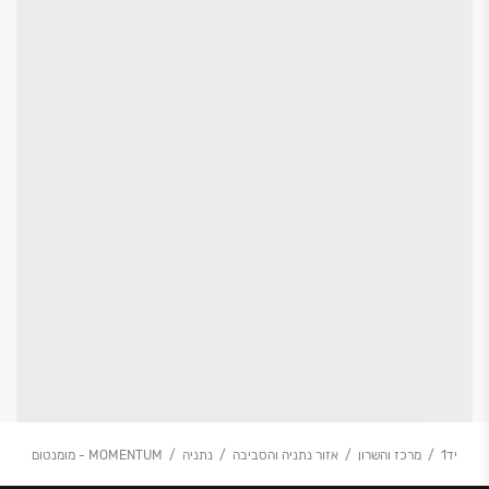
יד1
מרכז והשרון
אזור נתניה והסביבה
נתניה
MOMENTUM - מומנטום