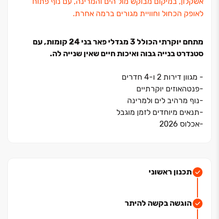
אשקלון, במיקום מבוקש מול הים והמרינה, עם נוף פתוח
לאופק הכחול וחוויית מגורים ברמה אחרת.
מתחם יוקרתי הכולל ‏3 מגדלי פאר בני ‏24 קומות, עם
סטנדרט בנייה גבוה ואיכות חיים שאין שנייה לה.
‏- מגוון דירות ‏2 ו‏-‏4 חדרים
‏-פנטהאוזים יוקרתיים
‏-נוף מרהיב לים ולמרינה
‏-תנאים מיוחדים לזמן מוגבל
‏-אכלוס ‏2026
דירת ‏4 חדרים החל מ־‏2,490,000 ‏₪
אל תפספסו את ההזדמנות שלכם לגור מול הים באשקלון ‏–
השאירו פרטים עכשיו ונחזור אליכם
תכנון ראשוני
*ההדמיות להמחשה בלבד
הוגשה בקשה להיתר