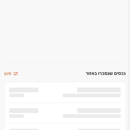
דלתות פנים משקוף 0
ארונות אמבטיה בכל חדרים רטובים
סטריפ ליין למיזוג
נקודת מים + חשמל+ ניקוז במרפסת ( הכנה למטבחון )
חדרי רחצה / כלים סניטריים
חיפוי קרמיקה מובחרת בקירות
אסלה תלויה וניאגרה סמויה
ברזי פרח
נכסים שנמכרו באזור
סינון
אינטרפוץ 4 דרך
ארון אמבטיה הכולל משטח עבודה ומראה*