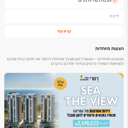
הכנה למדיח כלים*
דירה
ריצוף 100/100 *
קרא עוד
ריצוף מרפסות דמוי פרקט
מיזוג אוויר כולל הנמכת תקרה
הצעות מיוחדות
סטריפ ליין למיזוג
תריסים חשמליים*
מבצעים מיוחדים – הצעות לזמן מוגבל שיכולות להפוך את חלום הבית שלכם
למציאות! השאירו פרטים ונחזור אליכם בהקדם
זיגוג כפול בחלונות*
דלת כניסה מעוצבת*
דלתות פנים תוצרת פנדור*
חיבור חשמל תלת פאזי
אינטרקום TV
נקודת טלפון, TV בכל חדר
נקודת מים ,TV במרפסת
חיפוי קירות טייח גבס/ שפכטל *
רשתות בחלונות