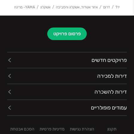
אתכם החל מייעוץ מקיף והכוונה בתהליך הרכישה, דרך
יד1
דרום
אזור אשדוד, אשקלון והסביבה
אשקלון
YAMA- מרינה
שלבי הבנייה השונים, מסירת מפתח הדירה, וגם אחרי
הכניסה אליה. כל זאת על מנת שתהיו שקטים ובטוחים
בהחלטה שקיבלתם.
פרסום פרויקט
פרויקטים חדשים
דירות למכירה
דירות להשכרה
עמודים פופולריים
תקנון
הצהרת נגישות
מדיניות פרטיות
הסכם אבטחת