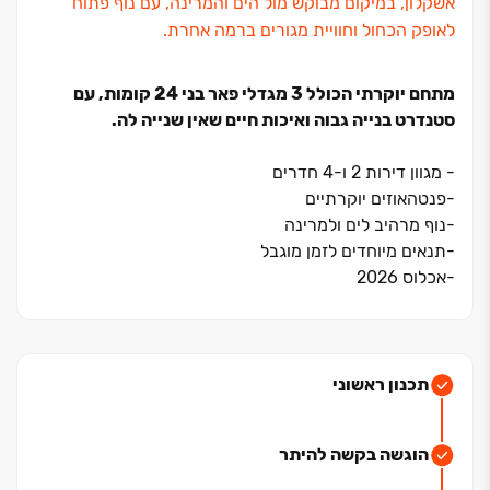
אשקלון, במיקום מבוקש מול הים והמרינה, עם נוף פתוח
לאופק הכחול וחוויית מגורים ברמה אחרת.
מתחם יוקרתי הכולל ‏3 מגדלי פאר בני ‏24 קומות, עם
סטנדרט בנייה גבוה ואיכות חיים שאין שנייה לה.
‏- מגוון דירות ‏2 ו‏-‏4 חדרים
‏-פנטהאוזים יוקרתיים
‏-נוף מרהיב לים ולמרינה
‏-תנאים מיוחדים לזמן מוגבל
‏-אכלוס ‏2026
דירת ‏4 חדרים החל מ־‏2,490,000 ‏₪
אל תפספסו את ההזדמנות שלכם לגור מול הים באשקלון ‏–
השאירו פרטים עכשיו ונחזור אליכם
תכנון ראשוני
*ההדמיות להמחשה בלבד
הוגשה בקשה להיתר