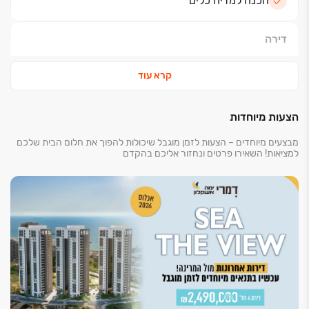
הכנה למדיח כלים*
דירה
ריצוף 100/100 *
קרא עוד
ריצוף מרפסות דמוי פרקט
מיזוג אוויר כולל הנמכת תקרה
הצעות מיוחדות
סטריפ ליין למיזוג
תריסים חשמליים*
מבצעים מיוחדים – הצעות לזמן מוגבל שיכולות להפוך את חלום הבית שלכם
למציאות! השאירו פרטים ונחזור אליכם בהקדם
זיגוג כפול בחלונות*
דלת כניסה מעוצבת*
דלתות פנים תוצרת פנדור*
חיבור חשמל תלת פאזי
אינטרקום TV
נקודת טלפון, TV בכל חדר
נקודת מים ,TV במרפסת
חיפוי קירות טייח גבס/ שפכטל *
רשתות בחלונות