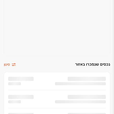
דלתות פנים משקוף 0
ארונות אמבטיה בכל חדרים רטובים
סטריפ ליין למיזוג
נקודת מים + חשמל+ ניקוז במרפסת ( הכנה למטבחון )
חדרי רחצה / כלים סניטריים
חיפוי קרמיקה מובחרת בקירות
אסלה תלויה וניאגרה סמויה
ברזי פרח
נכסים שנמכרו באזור
סינון
אינטרפוץ 4 דרך
ארון אמבטיה הכולל משטח עבודה ומראה*