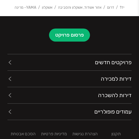
אתכם החל מייעוץ מקיף והכוונה בתהליך הרכישה, דרך
יד1
דרום
אזור אשדוד, אשקלון והסביבה
אשקלון
YAMA- מרינה
שלבי הבנייה השונים, מסירת מפתח הדירה, וגם אחרי
הכניסה אליה. כל זאת על מנת שתהיו שקטים ובטוחים
בהחלטה שקיבלתם.
פרסום פרויקט
פרויקטים חדשים
דירות למכירה
דירות להשכרה
עמודים פופולריים
תקנון
הצהרת נגישות
מדיניות פרטיות
הסכם אבטחת