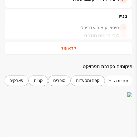
בניין
חיפוי ועיצוב אדריכלי
לובי כניסה מודרני
חניון עילי עם גישה נוחה
קרא עוד
בידוד תרמי ואקוסטי
פיתוח סביבתי בדגש על צמחייה
מיקומים בקרבת הפרויקט
חדרי רחצה / כלים סניטריים
קפה ומסעדות
סופרים
קניות
פארקים
תחבורה
חיפוי קירות בחדרי הרחצה
ריצוף 60*60 אנטי סליפ ממספר דגמים
ארונות אמבט
ברזים יוקרתיים של חברת גרואה
אסלות תלויות עם מכלי הדחה סמויים
אמבטיה אקרילית / מקלחונים לפי בחירת הלקוח