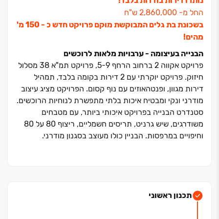
נותרו דירות בודדות בלבד!
החל מ- ‏2,860,000 ש"ח
בשכונת בת גלים המבוקשת מוקם פרויקט חדש כ - ‏150 מ'
מהים!
הבנייה בעיצומה - ערבויות מלאות לרוכשים
פרויקט אקווה ‏2 ברחוב הרחף ‏5-9, פרויקט תמ"א ‏38 מסלול
חיזוק. פרויקט יוקרתי עם ‏2 דירות בקומה בלבד, תמהיל
דירות מגוון, ופנטהאוזים עם נוף קסום. הפרויקט מציג עיצוב
מודרני ונקי ומבטיח איכות בלתי מתפשרת לנוחיות הרוכשים.
סטנדרט הבנייה בפרויקט איכותי ביותר, עם מטבחים
משודרגים, שיש גרניט, תריסים חשמליים, ריצוף ‏80 על ‏80
וחיפויים במרפסות. הבניין כולו מעוצב בסגנון מודרני.
על השכונה
שכונת בת גלים נחשבת לפנינה המתפתחת של העיר חיפה
,היא מהיחידות בארץ שבתיה נושקים לים עם גישה רגלית
לרצועת חוף מרהיבה. השכונה הינה קטנה, שקטה
תכנון ראשוני
ומשפחתית ומנגד מכילה את כל השירותים הנחוצים לחיים
אורבניים נוחים. נגישות נוחה לתחבורה ציבורית ותחנת