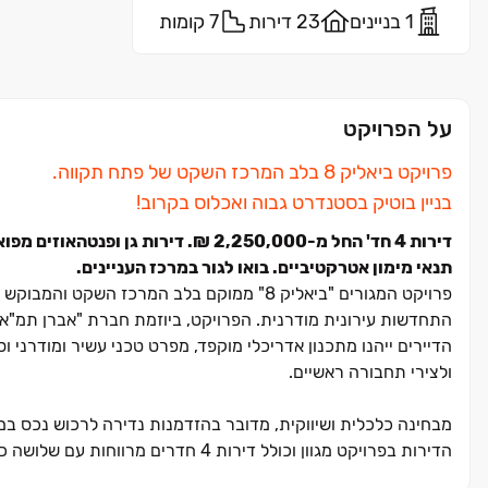
1 בניינים
23 דירות
7 קומות
על הפרויקט
פרויקט ביאליק ‏8 בלב המרכז השקט של פתח תקווה.
‏בניין בוטיק בסטנדרט גבוה ואכלוס בקרוב!
דירות ‏4 חד' החל מ‏-‏2,250,000 ‏₪. דירות גן ופנטהאוזים מפוארים.
תנאי מימון אטרקטיביים. בואו לגור במרכז העניינים.
פרויקט המגורים "ביאליק ‏8" ממוקם בלב המרכ
הדיירים ייהנו מתכנון אדריכלי מוקפד, מפרט טכני עשיר ומודרני 
ולצירי תחבורה ראשיים.
מבחינה כלכלית ושיווקית, מדובר בהזדמנות נדירה לרכוש נכס ב
הדירות בפרויקט מגוון וכולל דירות ‏4 
קומה שלמה. עם אכלוס צפוי בתוך כחצי שנה בלבד, הרוכשים נהני