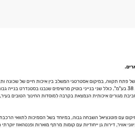
ז השקט והמבוקש של פתח תקווה, במיקום אסטרטגי המשלב בין איכות חיים של שכונה ו
התחדשות עירונית מודרנית. הפרויקט, ביוזמת חברת "אברן תמ"א ‏38 בע"מ", כולל שני בנייני בוטיק מרשימים שנבנו בסטנדר
וסביבת מגורים איכותית הנמצאת בקרבה למוסדות החינוך הטובים בעיר, 
מיקום עם פוטנציאל השבחה גבוה, במיוחד בשל הסמיכות לתוואי הרכבת
חדרים מרווחות עם שלושה כיווני אוויר, דירות גן ייחודיות עם קומות מרתף מוארות ופנטהאוז י
ם מהיתרון של כניסה לבית חדש בטווח קצר, יחד עם אפשרות לתנאי מימ