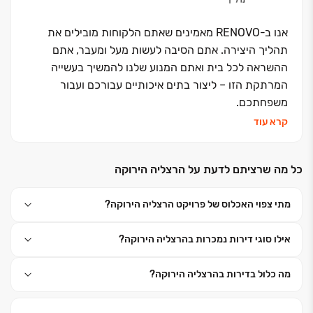
אנו ב-RENOVO מאמינים שאתם הלקוחות מובילים את
תהליך היצירה. אתם הסיבה לעשות מעל ומעבר, אתם
ההשראה לכל בית ואתם המנוע שלנו להמשיך בעשייה
המרתקת הזו – ליצור בתים איכותיים עבורכם ועבור
משפחתכם.
RENOVO הינה חברה יזמית, אשר נוסדה על ידי אנשי
קרא עוד
מקצוע מנוסים ומובילים בתחום. בעשור האחרון אכלסה
החברה עשרות פרויקטים במרכז הארץ והעניקה למאות
כל מה שרציתם לדעת על הרצליה הירוקה
רוכשים תפיסת מגורים חדשה, איכותית ובעלת סטנדרטים
גבוהים. אנו מתמקדים בתכנון קפדני וחדשני, לצד רמת
מתי צפוי האכלוס של פרויקט הרצליה הירוקה?
ביצוע גבוהה, ובכך תורמים בהכתבת הסטנדרטים העולים
בישראל.
לרשותנו מחלקה הנדסית נרחבת וזרוע ביצוע
אילו סוגי דירות נמכרות בהרצליה הירוקה?
ייחודית ועצמאית הכוללת מתכננים, מהנדסים, אנשי
ביצוע, שירות לקוחות ומחלקת בדק - הכל תחת קורת גג
מה כלול בדירות בהרצליה הירוקה?
אחת.
כחלק מהתפיסה ההוליסטית של החברה אל מול
לקוחותינו, אנו משקיעים משאבים קפדניים וחדשניים
בהבנת צרכי הלקוח והעדפותיו, תוך מתן מענה אישי אדיב