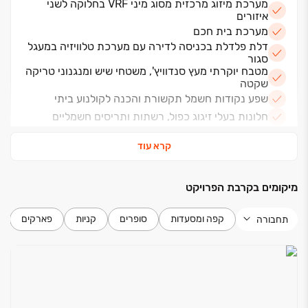
מערכת מיזוג מרכזית מסוג מיני VRF בחלוקה לשני
איזורים
מערכת בית חכם
דלת פלדלת בכניסה לדירה עם מערכת טלוויזיה במעגל
סגור
מטבח יוקרתי מעץ סנדוויץ', משטחי שיש ומנגנוני טריקה
שקטה
שפע נקודות חשמל תקשורת והכנה לקולנוע ביתי
חלונות בעלי זיגוג כפול, רשתות ותריסים חשמליים
חשמל תלת פאזי
קרא עוד
דלתות "פנדור" יוקרתיות
מחסן או חדר שירות בכל דירה
מיקומים בקרבת הפרויקט
ארונות אמבטיה בחדרי הרחצה
חדרי רחצה ושירותים ריצוף יוקרתי וחיפוי עד לתקרה
קפה ומסעדות
סופרים
קניות
פארקים
תחבורה
בניין
לובי מפואר ומעוצב בגובה תקרה 4.5 מטר
מרפסת פאטיו לרווחת הדיירים בקומה 1
חניון תת קרקעי עם הכנה לעמדת טעינה לרכבים