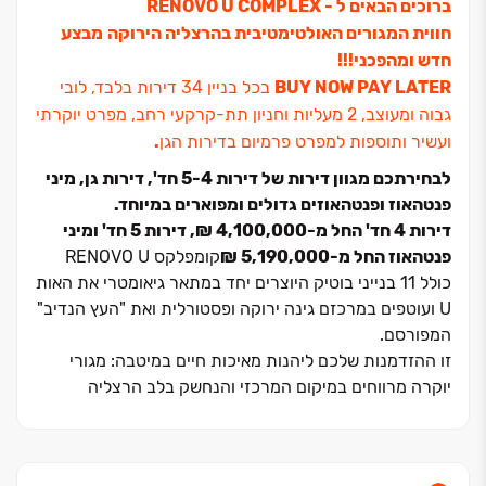
ברוכים הבאים ל ‏- RENOVO U COMPLEX
חווית המגורים האולטימטיבית בהרצליה הירוקה
מבצע
חדש ומהפכני!!!
BUY NOW PAY LATER
בכל בניין ‏34 דירות בלבד, לובי
גבוה ומעוצב, ‏2 מעליות וחניון תת‏-קרקעי רחב, מפרט יוקרתי
ועשיר ותוספות למפרט פרמיום בדירות הגן
.
לבחירתכם מגוון דירות של דירות ‏4‏-‏5 חד', דירות גן, מיני
פנטהאוז ופנטהאוזים גדולים ומפוארים במיוחד.
דירות ‏4 חד' החל מ‏-‏4,100,000 ‏₪, דירות ‏5 חד' ומיני
פנטהאוז החל מ‏-‏5,190,000 ‏₪
קומפלקס RENOVO U
כולל ‏11 בנייני בוטיק היוצרים יחד במתאר גיאומטרי את האות
U ועוטפים במרכזם גינה ירוקה ופסטורלית ואת "העץ הנדיב"
המפורסם.
זו ההזדמנות שלכם ליהנות מאיכות חיים במיטבה: מגורי
יוקרה מרווחים במיקום המרכזי והנחשק בלב הרצליה
הירוקה, בסמוך למוסדות החינוך, הפארקים ומרכזי הספורט
הטובים ביותר שיש לעיר להציע.