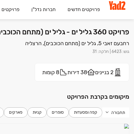
פרויקטים חדשים
חברות נדל"ן
פרויקטים 
פרויקט 360 גליל ים - גליל ים (מתחם הכוכבים), הרצליה | אשכול מגורים בע"מ
רחבעם זאבי 5, גליל ים (מתחם הכוכבים), הרצליה
גוש
:
6423
|
חלקה
:
31
2 בניינים
38 דירות
8 קומות
מיקומים בקרבת הפרויקט
קפה ומסעדות
סופרים
קניות
פארקים
תחבורה