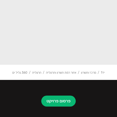
יד1
מרכז והשרון
אזור רמת השרון והרצליה
הרצליה
360 גליל ים
פרסום פרויקט