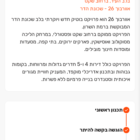
בלב העיר, ברחוב שקט
אוורבוך ‏26 ‏- שכונת הדר
אוורבוך ‏26 הוא פרויקט בוטיק חדש ויוקרתי בלב שכונת הדר
המבוקשת ברמת השרון.
הפרויקט ממוקם ברחוב שקט ופסטורלי, במרחק הליכה
מסוקולוב ואוסישקין, פארקים ירוקים, בתי קפה, מסעדות
ומוסדות חינוך מובילים.
הפרויקט כולל דירות ‏4 ו‏-‏5 חדרים גדולות ומרווחות, בקומות
גבוהות ובתכנון אדריכלי מוקפד, המעניק חוויית מגורים
איכותית וסטנדרט בנייה פרמיום ללא פשרות.
כאן תוכלו ליהנות משילוב נדיר של חיי עיר תוססים לצד
שקט, פרטיות ואווירה משפחתית ‏- בדיוק מה שהופך את
שכונת הדר לאחת השכונות המבוקשות ביותר ברמת השרון.
תכנון ראשוני
דירות ‏4 חדרים החל מ‏-‏3.79 מיליון ‏₪
הוגשה בקשה להיתר
דירות ‏5 חדרים החל מ‏-‏4.3 מיליון ‏₪ עם ‏2 חניות פרטיות.