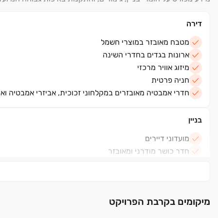
שכר דירה מובטח מראש
דירה
דיירי הפרויקט זכאים לחוזה שכירות ל- ‏5 שנים + אופציה ל- ‏5 שנים נוספות עם מנגנון עדכון ידוע מראש.
מטבח מאובזר במוצרי חשמל
ארונות בגדים בחדרי השינה
מיזוג אוויר מרכזי
חניה פרטית
חדרי אמבטיה מאובזרים במקלחוני זכוכית, אביזרי אמבטיה וא
בניין
מועדוני דיירים
חדר כושר מודרני ומאובזר
חדר כביסה
שירותי אחזקה וניהול מתקדמים כולל ניקיון ותיקון תקלות
מיקומים בקרבת הפרויקט