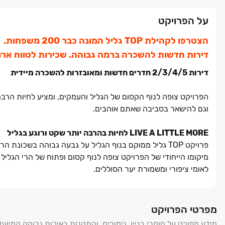
על הפרויקט
הצטרפו לקהילת TOP גליל המונה כבר 200 משפחות.
דירות חדשות להשכרה ברמה גבוהה. שכירות לטווח ארוך. ‏2-5 חדרים, קו ראשון ל
דירות ‏2/3/4/5 חדרים חדשות ומאובזרות להשכרה מיידית
הפרויקט צופה לנוף הקסום של הגליל והעמקים, ומציע לחיות הרבה 
וגם להישאר בסביבה שאתם אוהבים.
LIVE A LITTLE MORE לחיות בהרבה יותר שקט ורוגע בגליל
פרויקט TOP גליל ממוקם בנוף הגליל על גבעה גבוהה בשכונת הר יונה ב', שכונה מודרנית ומתוכננת שנבנתה בשנות ה‏-2000.
מיקומו הייחודי של הפרויקט צופה לנוף קסום ופתוח של הרי הגלי
לאומי ציפורי ומשמורת יער הסוללים.
חווית מגורים בשכירות שעוד לא הכרתם
מפרטי הפרויקט
ומועדוני דיירים, לדעת שיש חברת ניהול לרשותכם בכל שעה ובכל בע
מידע מפורט על חומרי בניין, גימורים, והתקנות באיכות גבוהה המיועד