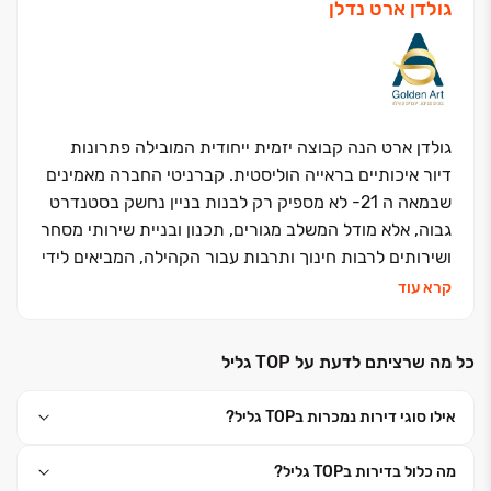
גולדן ארט נדלן
גולדן ארט הנה קבוצה יזמית ייחודית המובילה פתרונות
דיור איכותיים בראייה הוליסטית. קברניטי החברה מאמינים
שבמאה ה 21- לא מספיק רק לבנות בניין נחשק בסטנדרט
גבוה, אלא מודל המשלב מגורים, תכנון ובניית שירותי מסחר
ושירותים לרבות חינוך ותרבות עבור הקהילה, המביאים לידי
ביטוי אוטונומי את אופייה ומובילים לשדרוג מעמד הסביבה
קרא עוד
כולה.
כל מה שרציתם לדעת על TOP גליל
בראש גולדן ארט עומדים מייסדי החברה האמריקאית
המצליחה ARTIMUS NYC וחברת GNS
אילו סוגי דירות נמכרות בTOP גליל?
במוניטין החברה רזומה נרחב של בניית ואחזקת בנייני
מה כלול בדירות בTOP גליל?
מגורים, שטחי מסחר מלונאות ומבני ציבור לאורך שנים.