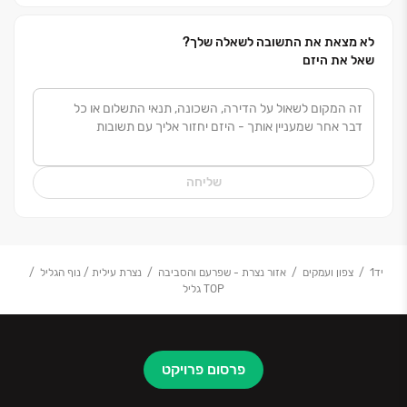
לא מצאת את התשובה לשאלה שלך?
שאל את היזם
שליחה
יד1
צפון ועמקים
אזור נצרת - שפרעם והסביבה
נצרת עילית / נוף הגליל
TOP גליל
פרסום פרויקט