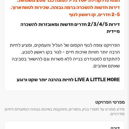
הצטרפו לקהילת TOP גליל המונה כבר 200 משפחות.
דירות חדשות להשכרה ברמה גבוהה. שכירות לטווח ארוך.
דירות ‏2/3/4/5 חדרים חדשות ומאובזרות להשכרה
מיידית
הפרויקט צופה לנוף הקסום של הגליל והעמקים, ומציע לחיות
הרבה יותר חוויות ואיכות חיים - לגור בקו ראשון לטבע,
להתקדם לסטנדרט בנייה ללא פשרות וגם להישאר בסביבה
שאתם אוהבים.
LIVE A LITTLE MORE לחיות בהרבה יותר שקט ורוגע
בגליל
פרויקט TOP גליל ממוקם בנוף הגליל על גבעה גבוהה
בשכונת הר יונה ב', שכונה מודרנית ומתוכננת שנבנתה
מפרטי הפרויקט
בשנות ה‏-2000.
מידע מפורט על חומרי בניין, גימורים, והתקנות באיכות גבוהה המיועדות לחיים
מודרניים.
מיקומו הייחודי של הפרויקט צופה לנוף קסום ופתוח של הרי
הגליל והעמקים, פונה לפארק כליל החורש, קרוב לפארק
דליה ונמצא במרחק נסיעה קצר מגן לאומי ציפורי ומשמורת
דירה