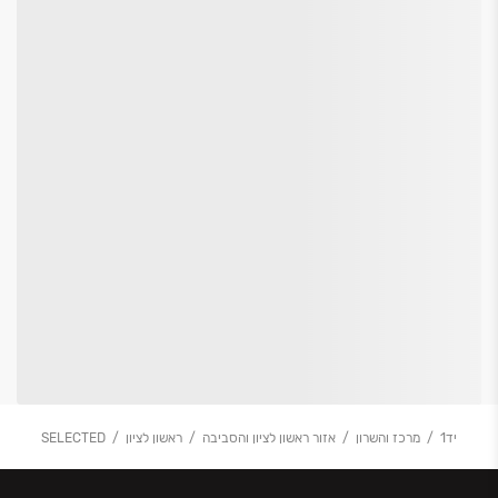
יד1
מרכז והשרון
אזור ראשון לציון והסביבה
ראשון לציון
SELECTED