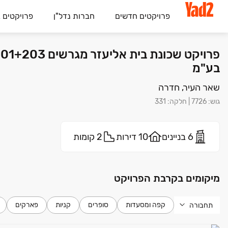
פרויקטים חדשים
חברות נדל"ן
פרויקטים 
בע"מ
שאר העיר, חדרה
גוש
:
7726
|
חלקה
:
331
6 בניינים
10 דירות
2 קומות
מיקומים בקרבת הפרויקט
קפה ומסעדות
סופרים
קניות
פארקים
תחבורה